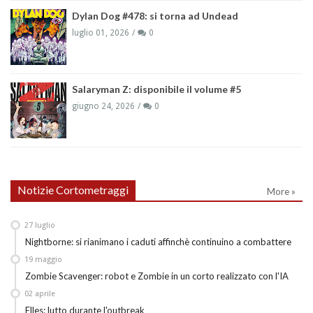
Dylan Dog #478: si torna ad Undead
luglio 01, 2026
0
Salaryman Z: disponibile il volume #5
giugno 24, 2026
0
Notizie Cortometraggi
More »
27
luglio
Nightborne: si rianimano i caduti affinchè continuino a combattere
19
maggio
Zombie Scavenger: robot e Zombie in un corto realizzato con l'IA
02
aprile
Elles: lutto durante l'outbreak