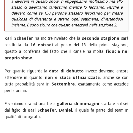
a lavorare in questo show, ci impegniamo moltissimo ma allo
stesso ci divertiamo tantissimo mentre lo facciamo. Perché è
davvero come se 150 persone stessero lavorando per creare
qualcosa di divertente e strano ogni settimana, divertendosi
insieme. E sono sicuro che questo emergerà nella stagione 2.
Karl Schaefer
ha inoltre rivelato che la
seconda stagione
sarà
costituita da
16 episodi
al posto dei 13 della prima stagione,
questo a conferma del fatto che il canale ha molta
fiducia nel
proprio show
.
Per quanto riguarda la
data di debutto
invece dovremo ancora
attendere in quanto
non è stata ufficializzata
, anche se con
tutta probabilità sarà in
Settembre
, esattamente come accadde
per la prima.
E veniamo ora ad una bella
galleria di immagini
scattate sul set
dal figlio di
Karl Schaefer
,
Daniel
, il quale fa parte del team in
qualità di fotografo.