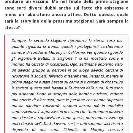
produrre un vaccino. Ma nel finale della prima stagione
sono sorti diversi dubbi anche sul fatto che esistesse o
meno un laboratorio ancora attivo. Detto questo, quale
sarà la storyline della prossima stagione? Sarà sempre la
stessa?
Dunque, la seconda stagione riproporrà la stessa cosa per
quanto riguarda la trama, quindi i protagonisti cercheranno
sempre di condurre Murphy in California. Per quanto riguarda
gli argomenti trattati, la stagione 1 ci ha mostrato come il
mondo ha cercato di ricostruirsi. Ogni settimana abbiamo visto
un diverso gruppo di persone in un luogo diverso cercare di
ricostruire la società, fallendo miseramente. Pertanto, mentre la
prima stagione è stata basata su come si è cercato di ricostruire
la società, questa sarà basata sulla ricerca della cura! Tutti sono
più disperati. Dopo lo scoppio delle bombe nucleari, vedrete
una specie di olocausto, tutte le persone che hanno superato
questa ulteriore catastrofe saranno ancora più in modalità
sopravvivenza. I sopravvissuti pensano che “potremmo davvero
non riuscire a sopravvivere come specie, potremmo essere gli
unici rimasti vivi”. Sarà davvero cosi, e tutti saranno alla ricerca
disperata di una cura. L’identità di Murphy crescerà