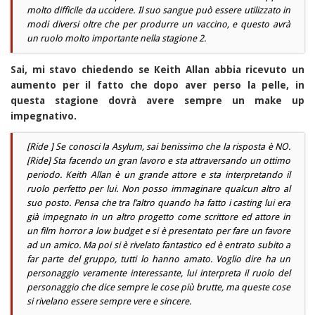
molto difficile da uccidere. Il suo sangue può essere utilizzato in
modi diversi oltre che per produrre un vaccino, e questo avrà
un ruolo molto importante nella stagione 2.
Sai, mi stavo chiedendo se Keith Allan abbia ricevuto un
aumento per il fatto che dopo aver perso la pelle, in
questa stagione dovrà avere sempre un make up
impegnativo.
[Ride ] Se conosci la Asylum, sai benissimo che la risposta è NO.
[Ride] Sta facendo un gran lavoro e sta attraversando un ottimo
periodo. Keith Allan è un grande attore e sta interpretando il
ruolo perfetto per lui. Non posso immaginare qualcun altro al
suo posto. Pensa che tra l’altro quando ha fatto i casting lui era
già impegnato in un altro progetto come scrittore ed attore in
un film horror a low budget e si è presentato per fare un favore
ad un amico. Ma poi si è rivelato fantastico ed è entrato subito a
far parte del gruppo, tutti lo hanno amato. Voglio dire ha un
personaggio veramente interessante, lui interpreta il ruolo del
personaggio che dice sempre le cose più brutte, ma queste cose
si rivelano essere sempre vere e sincere.