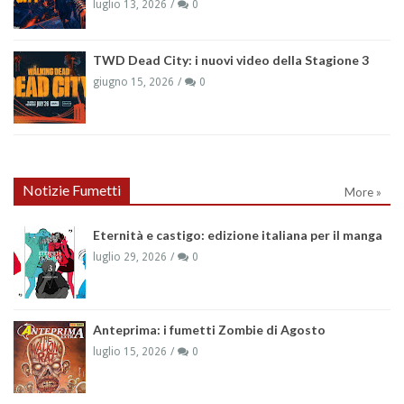
luglio 13, 2026
0
TWD Dead City: i nuovi video della Stagione 3
giugno 15, 2026
0
Notizie Fumetti
More »
Eternità e castigo: edizione italiana per il manga
luglio 29, 2026
0
Anteprima: i fumetti Zombie di Agosto
luglio 15, 2026
0