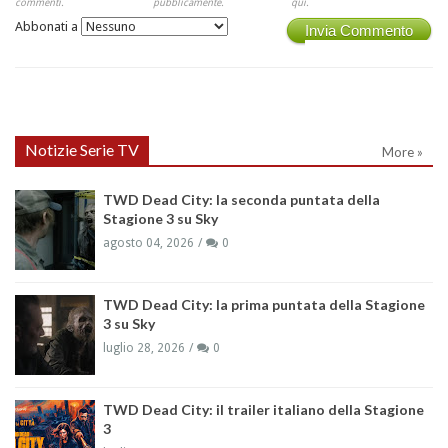
commenti.
pubblicamente.
qui.
Abbonati a
Invia Commento
Notizie Serie TV
More »
TWD Dead City: la seconda puntata della
Stagione 3 su Sky
agosto 04, 2026
0
TWD Dead City: la prima puntata della Stagione
3 su Sky
luglio 28, 2026
0
TWD Dead City: il trailer italiano della Stagione
3