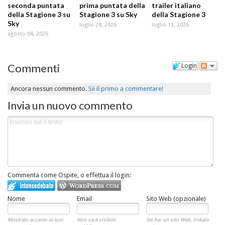
seconda puntata
prima puntata della
trailer italiano
della Stagione 3 su
Stagione 3 su Sky
della Stagione 3
Sky
luglio 28, 2026
luglio 13, 2026
agosto 04, 2026
Commenti
Login
Ancora nessun commento.
Sii il primo a commentare!
Invia un nuovo commento
Commenta come Ospite, o effettua il login:
Nome
Email
Sito Web (opzionale)
Mostrato accanto ai tuoi
Non sarà visibile
Sei hai un sito Web, linkalo