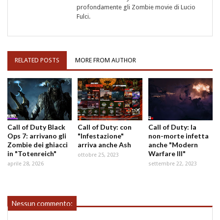
profondamente gli Zombie movie di Lucio
Fulci.
RELATED POSTS
MORE FROM AUTHOR
Call of Duty Black
Call of Duty: con
Call of Duty: la
Ops 7: arrivano gli
"Infestazione"
non-morte infetta
Zombie dei ghiacci
arriva anche Ash
anche "Modern
in "Totenreich"
Warfare III"
ottobre 25, 2023
aprile 28, 2026
settembre 22, 2023
Nessun commento: