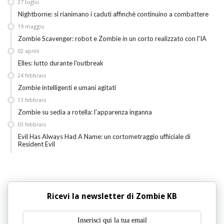
27
luglio
Nightborne: si rianimano i caduti affinchè continuino a combattere
19
maggio
Zombie Scavenger: robot e Zombie in un corto realizzato con l'IA
02
aprile
Elles: lutto durante l'outbreak
24
febbraio
Zombie intelligenti e umani agitati
13
febbraio
Zombie su sedia a rotella: l'apparenza inganna
03
febbraio
Evil Has Always Had A Name: un cortometraggio uffiiciale di
Resident Evil
Ricevi la newsletter di Zombie KB