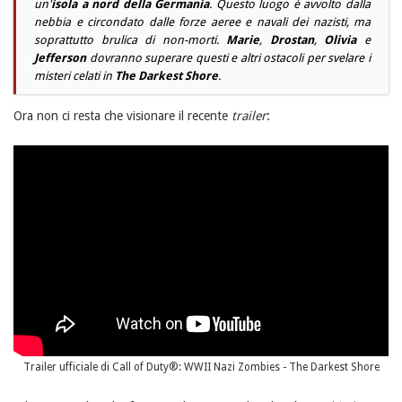
un'
isola a nord della Germania
. Questo luogo è avvolto dalla
nebbia e circondato dalle forze aeree e navali dei nazisti, ma
soprattutto brulica di non-morti.
Marie
,
Drostan
,
Olivia
e
Jefferson
dovranno superare questi e altri ostacoli per svelare i
misteri celati in
The Darkest Shore
.
Ora non ci resta che visionare il recente
trailer
:
Trailer ufficiale di Call of Duty®: WWII Nazi Zombies - The Darkest Shore