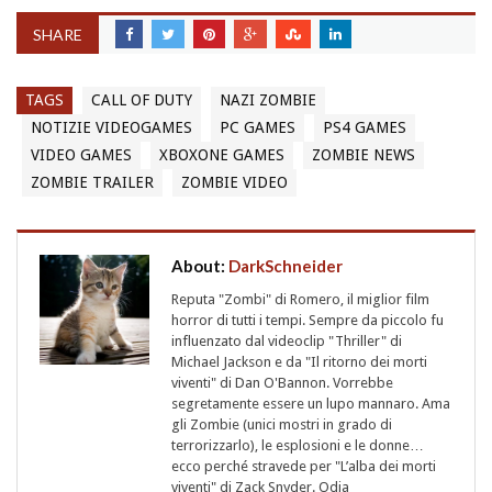
SHARE
TAGS
CALL OF DUTY
NAZI ZOMBIE
NOTIZIE VIDEOGAMES
PC GAMES
PS4 GAMES
VIDEO GAMES
XBOXONE GAMES
ZOMBIE NEWS
ZOMBIE TRAILER
ZOMBIE VIDEO
About:
DarkSchneider
Reputa "Zombi" di Romero, il miglior film
horror di tutti i tempi. Sempre da piccolo fu
influenzato dal videoclip "Thriller" di
Michael Jackson e da "Il ritorno dei morti
viventi" di Dan O'Bannon. Vorrebbe
segretamente essere un lupo mannaro. Ama
gli Zombie (unici mostri in grado di
terrorizzarlo), le esplosioni e le donne…
ecco perché stravede per "L’alba dei morti
viventi" di Zack Snyder. Odia