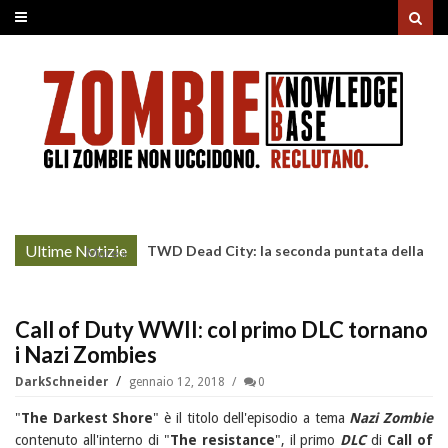
Ultime Notizie
TWD Dead City: la seconda puntata della
More »
Stagione 3 su Sky
Call of Duty WWII: col primo DLC tornano
i Nazi Zombies
DarkSchneider
gennaio 12, 2018
0
"
The Darkest Shore
" è il titolo dell'episodio a tema
Nazi Zombie
contenuto all'interno di "
The resistance
", il primo
DLC
di
Call of