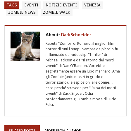
TAGS
EVENTI
NOTIZIE EVENTI
VENEZIA
ZOMBIE NEWS
ZOMBIE WALK
About:
DarkSchneider
Reputa "Zombi" di Romero, il miglior film
horror di tutti i tempi. Sempre da piccolo fu
influenzato dal videoclip "Thriller" di
Michael Jackson e da "Il ritorno dei morti
viventi" di Dan O'Bannon. Vorrebbe
segretamente essere un lupo mannaro. Ama
gli Zombie (unici mostri in grado di
terrorizzarlo), le esplosioni e le donne…
ecco perché stravede per "L’alba dei morti
viventi" di Zack Snyder. Odia
profondamente gli Zombie movie di Lucio
Fulci.
RELATED POSTS
MORE FROM AUTHOR