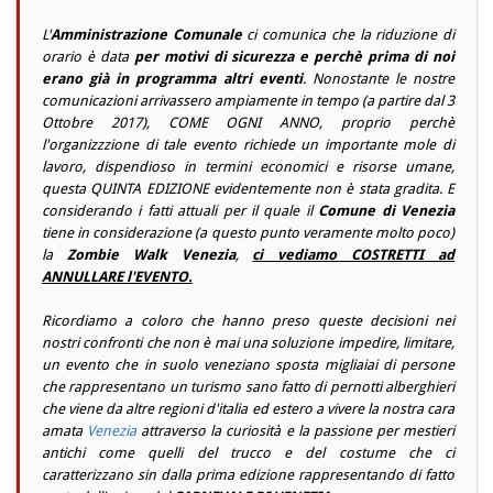
L'
Amministrazione Comunale
ci comunica che la riduzione di
orario è data
per motivi di sicurezza e perchè prima di noi
erano già in programma altri eventi
. Nonostante le nostre
comunicazioni arrivassero ampiamente in tempo (a partire dal 3
Ottobre 2017), COME OGNI ANNO, proprio perchè
l'organizzzione di tale evento richiede un importante mole di
lavoro, dispendioso in termini economici e risorse umane,
questa QUINTA EDIZIONE evidentemente non è stata gradita. E
considerando i fatti attuali per il quale il
Comune di Venezia
tiene in considerazione (a questo punto veramente molto poco)
la
Zombie Walk Venezia
,
ci vediamo COSTRETTI ad
ANNULLARE l'EVENTO.
Ricordiamo a coloro che hanno preso queste decisioni nei
nostri confronti che non è mai una soluzione impedire, limitare,
un evento che in suolo veneziano sposta migliaiai di persone
che rappresentano un turismo sano fatto di pernotti alberghieri
che viene da altre regioni d'italia ed estero a vivere la nostra cara
amata
Venezia
attraverso la curiosità e la passione per mestieri
antichi come quelli del trucco e del costume che ci
caratterizzano sin dalla prima edizione rappresentando di fatto