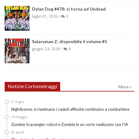
Dylan Dog #478: si torna ad Undead
luglio 01, 2026
0
Salaryman Z: disponibile il volume #5
giugno 24, 2026
0
Notizie Cortometraggi
More »
27
luglio
Nightborne: si rianimano i caduti affinchè continuino a combattere
19
maggio
Zombie Scavenger: robot e Zombie in un corto realizzato con l'IA
02
aprile