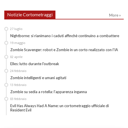
Notizie Cortometraggi
More »
27
luglio
Nightborne: si rianimano i caduti affinchè continuino a combattere
19
maggio
Zombie Scavenger: robot e Zombie in un corto realizzato con l'IA
02
aprile
Elles: lutto durante l'outbreak
24
febbraio
Zombie intelligenti e umani agitati
13
febbraio
Zombie su sedia a rotella: l'apparenza inganna
03
febbraio
Evil Has Always Had A Name: un cortometraggio uffiiciale di
Resident Evil