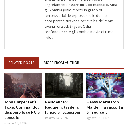
segretamente essere un lupo mannaro. Ama
gli Zombie (unici mostri in grado di
terrorizzarlo), le esplosioni e le donne…
ecco perché stravede per "L’alba dei morti
viventi" di Zack Snyder. Odia
profondamente gli Zombie movie di Lucio
Fulci.
RELATED POSTS
MORE FROM AUTHOR
John Carpenter’s
Resident Evil
Heavy Metal Iron
Toxic Commando:
Requiem: trailer di
Maiden: la raccolta
disponibile su PC e
lancio e recensioni
è in edicola
console
marzo 04, 2026
agosto 01, 2025
marzo 16, 2026