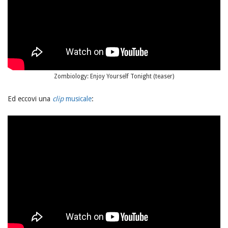
Zombiology: Enjoy Yourself Tonight (teaser)
Ed eccovi una
clip
musicale
: