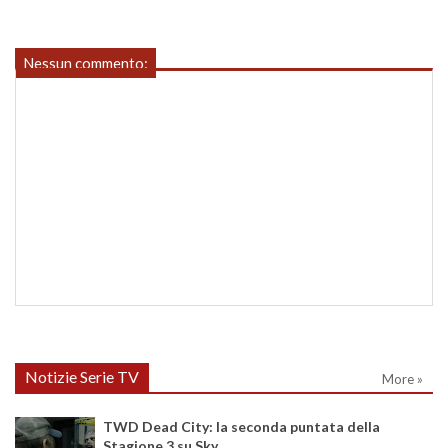
Nessun commento:
Notizie Serie TV
More »
TWD Dead City: la seconda puntata della
Stagione 3 su Sky