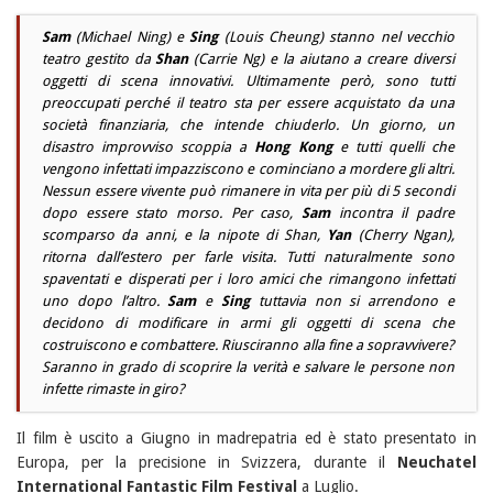
Sam
(
Michael Ning
) e
Sing
(
Louis Cheung
) stanno nel vecchio
teatro gestito da
Shan
(
Carrie Ng
) e la aiutano a creare diversi
oggetti di scena innovativi. Ultimamente però, sono tutti
preoccupati perché il teatro sta per essere acquistato da una
società finanziaria, che intende chiuderlo. Un giorno, un
disastro improvviso scoppia a
Hong Kong
e tutti quelli che
vengono infettati impazziscono e cominciano a mordere gli altri.
Nessun essere vivente può rimanere in vita per più di 5 secondi
dopo essere stato morso. Per caso,
Sam
incontra il padre
scomparso da anni, e la nipote di
Shan
,
Yan
(
Cherry Ngan
),
ritorna dall’estero per farle visita. Tutti naturalmente sono
spaventati e disperati per i loro amici che rimangono infettati
uno dopo l’altro.
Sam
e
Sing
tuttavia non si arrendono e
decidono di modificare in armi gli oggetti di scena che
costruiscono e combattere. Riusciranno alla fine a sopravvivere?
Saranno in grado di scoprire la verità e salvare le persone non
infette rimaste in giro?
Il film è uscito a Giugno in madrepatria ed è stato presentato in
Europa, per la precisione in Svizzera, durante il
Neuchatel
International Fantastic Film Festival
a Luglio.