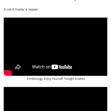
A voi il
trailer
e
teaser
:
Zombiology: Enjoy Yourself Tonight (trailer)