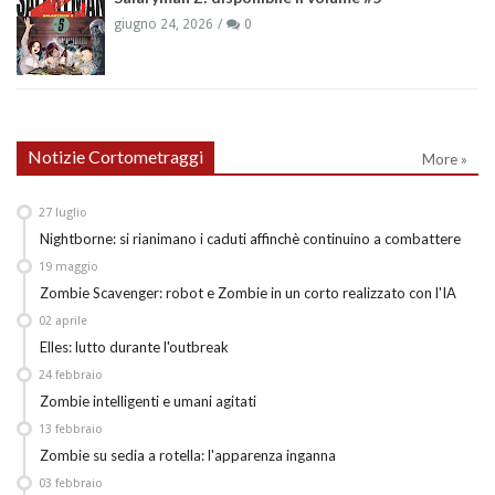
giugno 24, 2026
0
Notizie Cortometraggi
More »
27
luglio
Nightborne: si rianimano i caduti affinchè continuino a combattere
19
maggio
Zombie Scavenger: robot e Zombie in un corto realizzato con l'IA
02
aprile
Elles: lutto durante l'outbreak
24
febbraio
Zombie intelligenti e umani agitati
13
febbraio
Zombie su sedia a rotella: l'apparenza inganna
03
febbraio