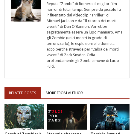
Reputa "Zombi" di Romero, il miglior film
horror di tutti i tempi. Sempre da piccolo fu
influenzato dal videoclip "Thriller" di
Michael Jackson e da "Il ritorno dei morti
viventi" di Dan O'Bannon. Vorrebbe
segretamente essere un lupo mannaro. Ama
gli Zombie (unici mostri in grado di
terrorizzarlo), le esplosioni e le donne…
ecco perché stravede per "L’alba dei morti
viventi" di Zack Snyder. Odia
profondamente gli Zombie movie di Lucio
Fulci.
RELATED POSTS
MORE FROM AUTHOR
Carnival Zombie: è
Venezia sbarcano
Zombie Army 4 -