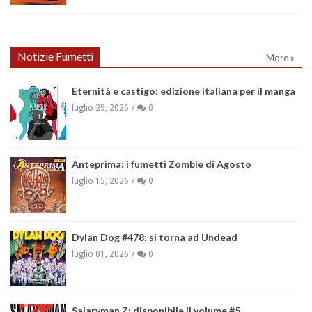
Notizie Fumetti
More »
Eternità e castigo: edizione italiana per il manga
luglio 29, 2026
0
Anteprima: i fumetti Zombie di Agosto
luglio 15, 2026
0
Dylan Dog #478: si torna ad Undead
luglio 01, 2026
0
Salaryman Z: disponibile il volume #5