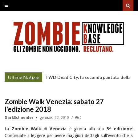
Ultime Notizie
TWD Dead City: la seconda puntata della
More »
Stagione 3 su Sky
Zombie Walk Venezia: sabato 27
l'edizione 2018
DarkSchneider
gennaio 22, 2018
0
La
Zombie Walk
di
Venezia
è giunta alla sua
5^ edizione
!
Continuate a leggere per avere maggiori dettagli sull'evento che si