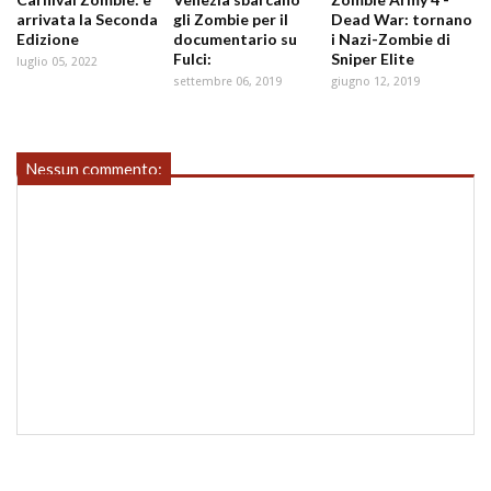
arrivata la Seconda
gli Zombie per il
Dead War: tornano
Edizione
documentario su
i Nazi-Zombie di
Fulci:
Sniper Elite
luglio 05, 2022
settembre 06, 2019
giugno 12, 2019
Nessun commento: