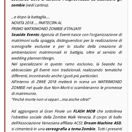
zombie
(vedi cartina).
...e dopo la battaglia....
NOVITà 2018 .... PARTECIPA AL
PRIMO MATRIMONIO ZOMBIE d'ITALIA!!!!
Seaside Events
: Agenzia di Eventi nasce con l'organizzazione di
matrimoni sulla spiaggia, distinguendosi per la realizzazione di
scenografie esclusive e per lo studio della creazione di
ambientazioni matrimoniali in battigia, oltre al servizio di
wedding planner/design.
Nel specializzarsi in questo ramo esclusivo, la Seaside ha
abbracciato gli Eventi non tradizionali, realizzando tematiche
differenti, incontrando anche i gusti più particolari.
All'interno di ZWVE 2018 metterà in scena un MATRIMONIO
ZOMBIE nel quale due Non-Morti si scambieranno le promesse
di matrimonio.
"
Finchè morte non vi separi ...ma anche oltre!
"
Ad aggiungersi al Gran Finale un
FLASH MOB
che sottolinea
l'obiettivo sociale della Zombie Walk Venezia. Il corpo di ballo
dell'Associazione Veneziana affiliata ACSI:
Dream Machine ASD
,
si cimenterà in una
coreografia a tema Zombie
. Tutti i presenti