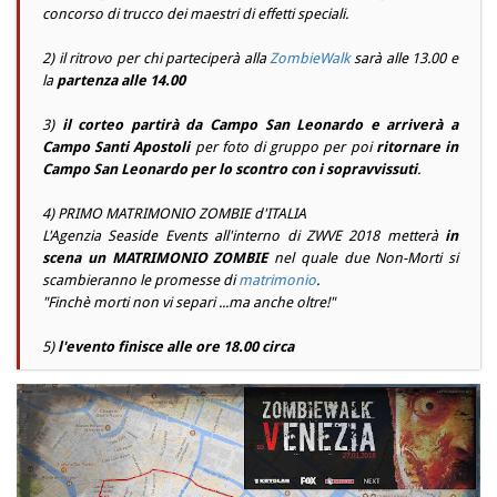
concorso di trucco dei maestri di effetti speciali.
2) il ritrovo per chi parteciperà alla
ZombieWalk
sarà alle 13.00 e
la
partenza alle 14.00
3)
il corteo partirà da
Campo San Leonardo
e arriverà a
Campo Santi Apostoli
per foto di gruppo per poi
ritornare in
Campo San Leonardo
per lo scontro con i sopravvissuti
.
4) PRIMO MATRIMONIO ZOMBIE d'ITALIA
L'Agenzia Seaside Events all'interno di ZWVE 2018 metterà
in
scena un MATRIMONIO ZOMBIE
nel quale due Non-Morti si
scambieranno le promesse di
matrimonio
.
"
Finchè morti non vi separi ...ma anche oltre!
"
5)
l'evento finisce alle ore 18.00 circa