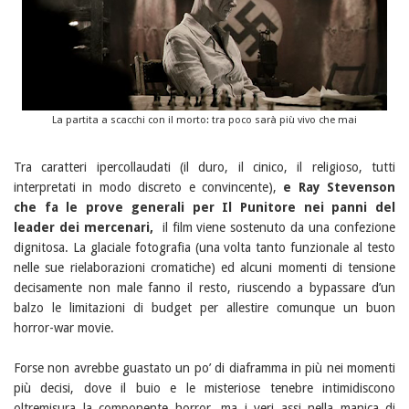
La partita a scacchi con il morto: tra poco sarà più vivo che mai
Tra caratteri ipercollaudati (il duro, il cinico, il religioso, tutti
interpretati in modo discreto e convincente),
e Ray Stevenson
che fa le prove generali per Il Punitore nei panni del
leader dei mercenari,
il film viene sostenuto da una confezione
dignitosa. La glaciale fotografia (una volta tanto funzionale al testo
nelle sue rielaborazioni cromatiche) ed alcuni momenti di tensione
decisamente non male fanno il resto, riuscendo a bypassare d’un
balzo le limitazioni di budget per allestire comunque un buon
horror-war movie.
Forse non avrebbe guastato un po’ di diaframma in più nei momenti
più decisi, dove il buio e le misteriose tenebre intimidiscono
oltremisura la componente horror, ma i veri assi nella manica di