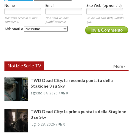
Nome
Email
Sito Web (opzionale)
Mostrato accanto ai tuoi
Non sarà visibile
Sei hai un sito Web, linkalo
commenti.
pubblicamente.
qui.
Abbonati a
Invia Commento
Notizie Serie TV
More »
TWD Dead City: la seconda puntata della
Stagione 3 su Sky
agosto 04, 2026
0
TWD Dead City: la prima puntata della Stagione
3 su Sky
luglio 28, 2026
0