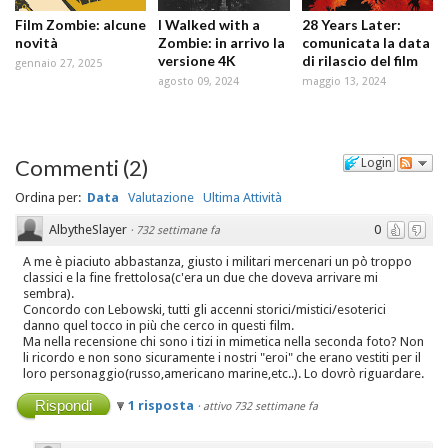
Film Zombie: alcune
I Walked with a
28 Years Later:
novità
Zombie: in arrivo la
comunicata la data
versione 4K
di rilascio del film
gennaio 27, 2025
agosto 09, 2024
maggio 13, 2024
Commenti
(
2
)
Login
Ordina per:
Data
Valutazione
Ultima Attività
AlbytheSlayer
0
·
732 settimane fa
A me è piaciuto abbastanza, giusto i militari mercenari un pò troppo
classici e la fine frettolosa(c'era un due che doveva arrivare mi
sembra).
Concordo con Lebowski, tutti gli accenni storici/mistici/esoterici
danno quel tocco in più che cerco in questi film.
Ma nella recensione chi sono i tizi in mimetica nella seconda foto? Non
li ricordo e non sono sicuramente i nostri "eroi" che erano vestiti per il
loro personaggio(russo,americano marine,etc..). Lo dovrò riguardare.
Rispondi
1 risposta
·
attivo 732 settimane fa