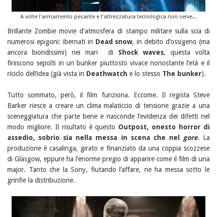
A volte l'armamento pesante e l'attrezzatura tecnologica non serve...
Brillante Zombie movie d'atmosfera di stampo militare sulla scia di
numerosi epigoni: ibernati in
Dead snow
, in debito d’ossigeno (ma
ancora biondissimi) nei mari di
Shock waves
, questa volta
finiscono sepolti in un bunker piuttosto vivace nonostante l’età e il
riciclo dell’idea (già vista in
Deathwatch
e lo stesso
The bunker
).
Tutto sommato, però, il film funziona. Eccome. Il regista Steve
Barker riesce a creare un clima malaticcio di tensione grazie a una
sceneggiatura che parte bene e nasconde l’evidenza dei difetti nel
modo migliore. Il risultato è questo
Outpost, onesto horror di
assedio, sobrio sia nella messa in scena che nel
gore
. La
produzione è casalinga, girato e finanziato da una coppia scozzese
di Glasgow, eppure ha l’enorme pregio di apparire come il film di una
major. Tanto che la Sony, fiutando l’affare, ne ha messa sotto le
grinfie la distribuzione.