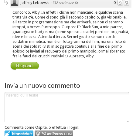
Jeffrey Lebowski
0
·
732 settimane fa
Concordo, Alby! In effetti i cliché non mancano, e qualche scena
tirata via c'è. Come ci sono già il secondo capitolo, già visionabile,
e il terzo in programmazione ma che arriverà, se non ci saranno
intoppi, a breve. Purtroppo 'Outpost II: Black Sun, a mio parere,
guadagna in budget ma (come spesso accade) perde in originalità,
idee e finezza. Attendo il terzo. Sei nel giusto se non ricordi i
soldati in mimetica: non è un fotogramma del film, ma una foto di
scena dei soldati (visti in soggettiva continua alla fine del primo
episodio) inviati al recupero del primo manipolo, ormai sbranato
fra le fauci dei crucchi redivivi :D A presto, Alby!
Rispondi
Invia un nuovo commento
Commenta come Ospite, o effettua il login: