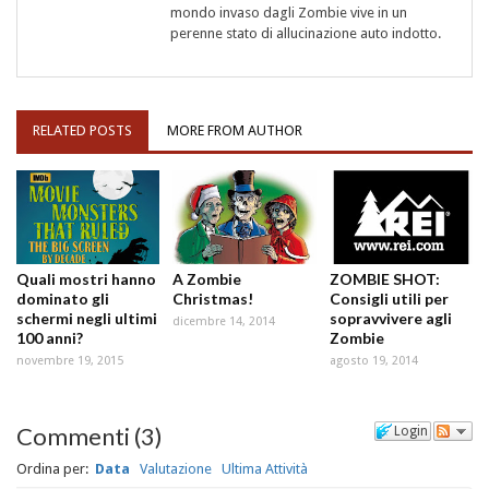
mondo invaso dagli Zombie vive in un
perenne stato di allucinazione auto indotto.
RELATED POSTS
MORE FROM AUTHOR
Quali mostri hanno
A Zombie
ZOMBIE SHOT:
dominato gli
Christmas!
Consigli utili per
schermi negli ultimi
sopravvivere agli
dicembre 14, 2014
100 anni?
Zombie
novembre 19, 2015
agosto 19, 2014
Commenti
(
3
)
Login
Ordina per:
Data
Valutazione
Ultima Attività