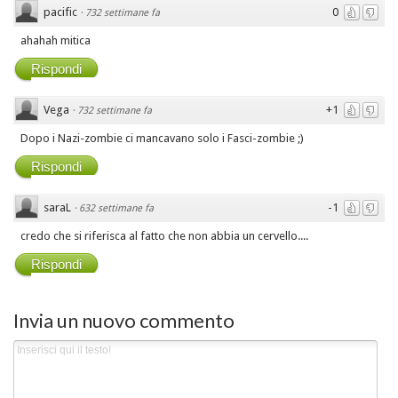
pacific
0
·
732 settimane fa
ahahah mitica
Rispondi
Vega
+1
·
732 settimane fa
Dopo i Nazi-zombie ci mancavano solo i Fasci-zombie ;)
Rispondi
saraL
-1
·
632 settimane fa
credo che si riferisca al fatto che non abbia un cervello....
Rispondi
Invia un nuovo commento