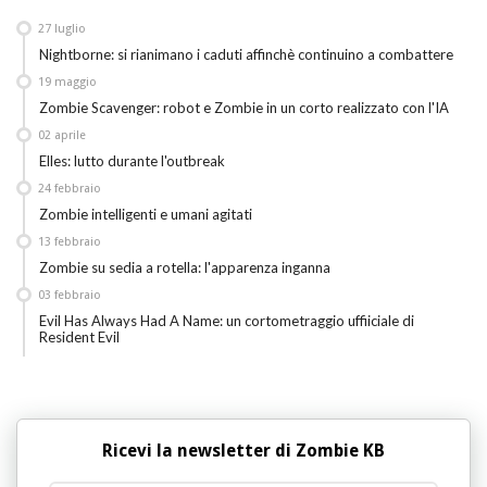
27
luglio
Nightborne: si rianimano i caduti affinchè continuino a combattere
19
maggio
Zombie Scavenger: robot e Zombie in un corto realizzato con l'IA
02
aprile
Elles: lutto durante l'outbreak
24
febbraio
Zombie intelligenti e umani agitati
13
febbraio
Zombie su sedia a rotella: l'apparenza inganna
03
febbraio
Evil Has Always Had A Name: un cortometraggio uffiiciale di
Resident Evil
Ricevi la newsletter di Zombie KB