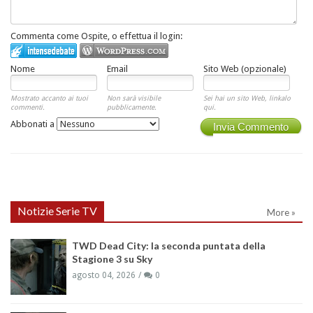
Commenta come Ospite, o effettua il login:
Nome
Email
Sito Web (opzionale)
Mostrato accanto ai tuoi
Non sarà visibile
Sei hai un sito Web, linkalo
commenti.
pubblicamente.
qui.
Abbonati a
Invia Commento
Notizie Serie TV
More »
TWD Dead City: la seconda puntata della
Stagione 3 su Sky
agosto 04, 2026
0