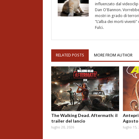
influenzato dal videoclip 
Dan O'Bannon. Vorrebbe 
mostri in grado di terro
"L’alba dei morti vivent
Fulci.
RELATED POSTS
MORE FROM AUTHOR
The Walking Dead. Aftermath: il
Antepri
trailer del lancio
Agosto
luglio 20, 2026
luglio 15,