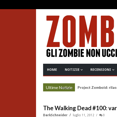
HOME
NOTIZIE
RECENSIONI
Ultime Notizie
Project Zomboid: rilas
More »
The Walking Dead #100: vari
DarkSchneider
luglio 11, 2012
0