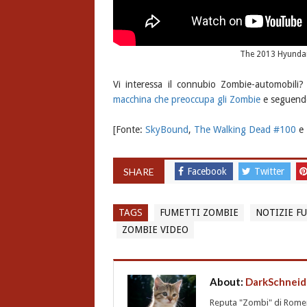
The 2013 Hyundai 
Vi interessa il connubio Zombie-automobili
macchina che preoccupa gli Zombie
e seguendo 
[Fonte:
SkyBound
,
The Walking Dead #100
e
SHARE
Facebook
Twitter
TAGS
FUMETTI ZOMBIE
NOTIZIE F
ZOMBIE VIDEO
About:
DarkSchneid
Reputa "Zombi" di Romero,