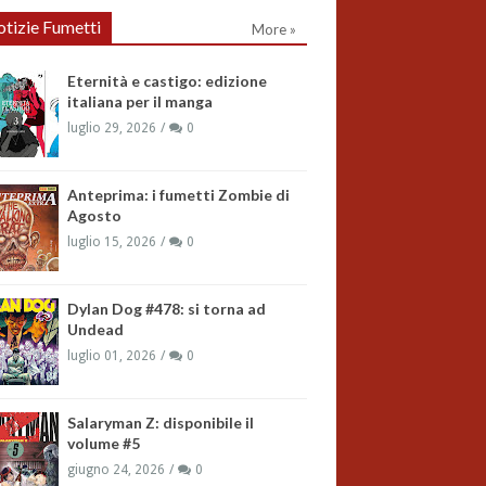
tizie Fumetti
More »
Eternità e castigo: edizione
italiana per il manga
luglio 29, 2026
0
Anteprima: i fumetti Zombie di
Agosto
luglio 15, 2026
0
Dylan Dog #478: si torna ad
Undead
luglio 01, 2026
0
Salaryman Z: disponibile il
volume #5
giugno 24, 2026
0