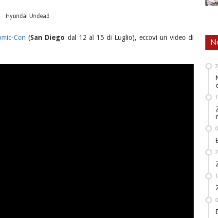
Hyundai Undead
omic-Con
(
San Diego
dal 12 al 15 di Luglio), eccovi un video di
No