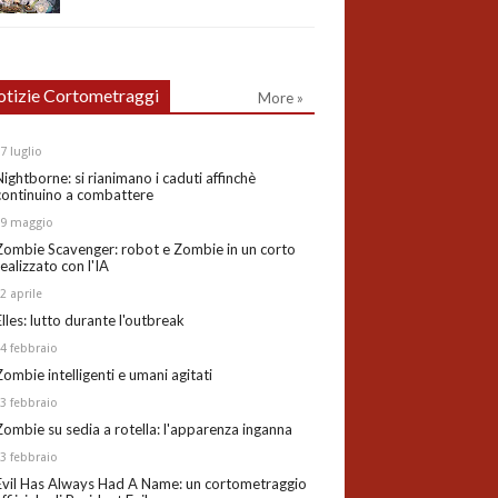
tizie Cortometraggi
More »
27
luglio
Nightborne: si rianimano i caduti affinchè
continuino a combattere
19
maggio
Zombie Scavenger: robot e Zombie in un corto
realizzato con l'IA
02
aprile
Elles: lutto durante l'outbreak
24
febbraio
Zombie intelligenti e umani agitati
13
febbraio
Zombie su sedia a rotella: l'apparenza inganna
03
febbraio
Evil Has Always Had A Name: un cortometraggio