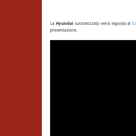
La
Hyundai
customizzata verrà esposta al
C
presentazione.