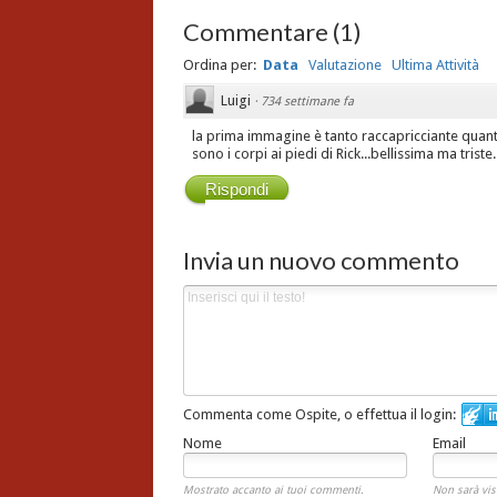
Commentare
(
1
)
Ordina per:
Data
Valutazione
Ultima Attività
Luigi
·
734 settimane fa
la prima immagine è tanto raccapricciante quanto
sono i corpi ai piedi di Rick...bellissima ma triste..
Rispondi
Invia un nuovo commento
Commenta come Ospite, o effettua il login:
Nome
Email
Mostrato accanto ai tuoi commenti.
Non sarà vis