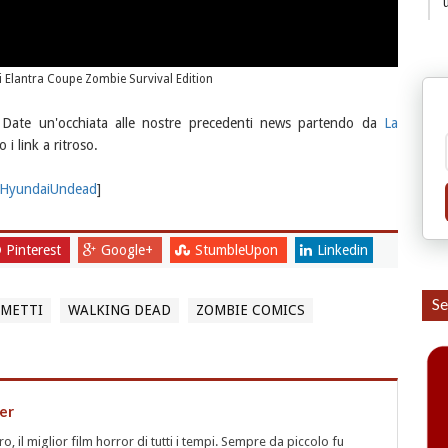
Elantra Coupe Zombie Survival Edition
? Date un'occhiata alle nostre precedenti news partendo da
La
i link a ritroso.
HyundaiUndead
]
Pinterest
Google+
StumbleUpon
Linkedin
Se
UMETTI
WALKING DEAD
ZOMBIE COMICS
er
 il miglior film horror di tutti i tempi. Sempre da piccolo fu