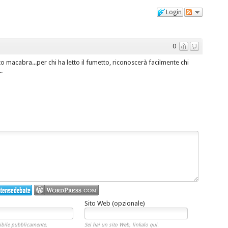
Login
0
 macabra...per chi ha letto il fumetto, riconoscerà facilmente chi
.
Sito Web (opzionale)
ibile pubblicamente.
Sei hai un sito Web, linkalo qui.