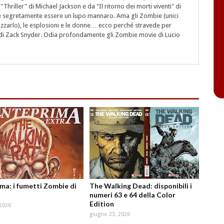
"Thriller" di Michael Jackson e da "Il ritorno dei morti viventi" di
segretamente essere un lupo mannaro. Ama gli Zombie (unici
rizzarlo), le esplosioni e le donne… ecco perché stravede per
i" di Zack Snyder. Odia profondamente gli Zombie movie di Lucio
ma: i fumetti Zombie di
The Walking Dead: disponibili i
numeri 63 e 64 della Color
Edition
 2026
giugno 23, 2026