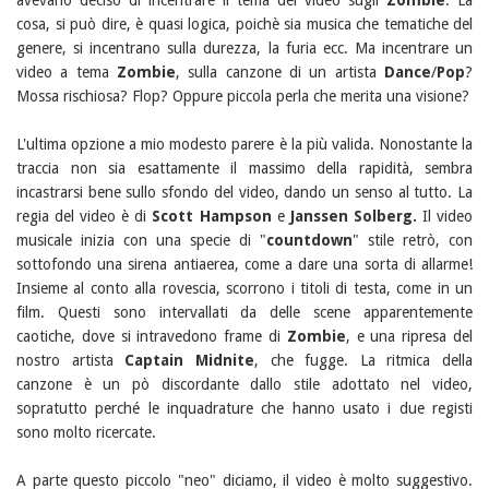
avevano deciso di incentrare il tema del video sugli
Zombie
. La
cosa, si può dire, è quasi logica, poichè sia musica che tematiche del
genere, si incentrano sulla durezza, la furia ecc. Ma incentrare un
video a tema
Zombie
, sulla canzone di un artista
Dance
/
Pop
?
Mossa rischiosa? Flop? Oppure piccola perla che merita una visione?
L'ultima opzione a mio modesto parere è la più valida. Nonostante la
traccia non sia esattamente il massimo della rapidità, sembra
incastrarsi bene sullo sfondo del video, dando un senso al tutto. La
regia del video è di
Scott Hampson
e
Janssen Solberg.
Il video
musicale inizia con una specie di "
countdown
" stile retrò, con
sottofondo una sirena antiaerea, come a dare una sorta di allarme!
Insieme al conto alla rovescia, scorrono i titoli di testa, come in un
film. Questi sono intervallati da delle scene apparentemente
caotiche, dove si intravedono frame di
Zombie
, e una ripresa del
nostro artista
Captain Midnite
, che fugge. La ritmica della
canzone è un pò discordante dallo stile adottato nel video,
sopratutto perché le inquadrature che hanno usato i due registi
sono molto ricercate.
A parte questo piccolo "neo" diciamo, il video è molto suggestivo.