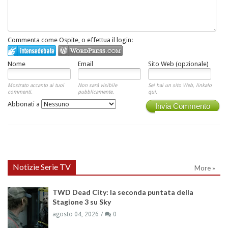
Commenta come Ospite, o effettua il login:
Nome
Email
Sito Web (opzionale)
Mostrato accanto ai tuoi
Non sarà visibile
Sei hai un sito Web, linkalo
commenti.
pubblicamente.
qui.
Abbonati a
Invia Commento
Notizie Serie TV
More »
TWD Dead City: la seconda puntata della
Stagione 3 su Sky
agosto 04, 2026
0