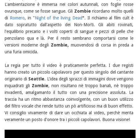
L'ambientazione è immersa nei colori autunnali, con foglie rosse
ovunque, come se fosse sangue. Gli
Zombie
ricordano molto quelli
di
Romero
, in "
Night of the living Dead
"
. Il richiamo al film cult è
dato sopratutto dall'aspetto dei Non-Morti. Gli abiti rovinati,
l'equilibrio precario e i volti coperti di sangue e pezzi di pelle che
penzolano qua e là. Per il resto sembrano comportarsi come le
versioni moderne degli
Zombie,
muovendosi di corsa in preda a
una furia omicida.
La regia per tutto il video è praticamente perfetta. I due registi
hanno creato un piccolo capolavoro per questo singolo del cantante
originario di
Seattle
. L'idea degli sprazzi di immagini dove vengono
inquadrati gli
Zombie
, non risultano nè troppo banali, nè troppo
invadenti, amalgamanto il tutto con una precisione assoluta. La
traccia ha un ritmo abbastanza coinvolgente, con un buon utilizzo
del filtro vocale che rende tutto un pò artificioso ma di buon effetto.
Vi consiglio vivamente di dare un occhiata al video, perchè merita
veramente un posto d'onore tra i piccoli capolavori. Buona visione!