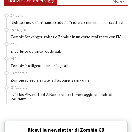
Notizie Cortometraggi
More »
27
luglio
Nightborne: si rianimano i caduti affinchè continuino a combattere
19
maggio
Zombie Scavenger: robot e Zombie in un corto realizzato con l'IA
02
aprile
Elles: lutto durante l'outbreak
24
febbraio
Zombie intelligenti e umani agitati
13
febbraio
Zombie su sedia a rotella: l'apparenza inganna
03
febbraio
Evil Has Always Had A Name: un cortometraggio uffiiciale di
Resident Evil
Ricevi la newsletter di Zombie KB