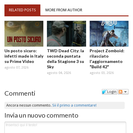
RELATED POSTS
MORE FROM AUTHOR
Un posto sicuro:
TWD Dead City: la
Project Zomboid:
infetti made in Italy
seconda puntata
rilasciato
su Prime Video
della Stagione 3 su
l'aggiornamento
Sky
"Build 42"
agosto 07, 2026
agosto 04, 2026
agosto 03, 2026
Commenti
Login
Ancora nessun commento.
Sii il primo a commentare!
Invia un nuovo commento