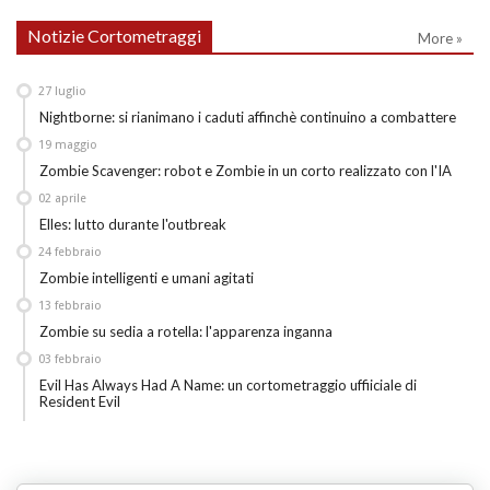
Notizie Cortometraggi
More »
27
luglio
Nightborne: si rianimano i caduti affinchè continuino a combattere
19
maggio
Zombie Scavenger: robot e Zombie in un corto realizzato con l'IA
02
aprile
Elles: lutto durante l'outbreak
24
febbraio
Zombie intelligenti e umani agitati
13
febbraio
Zombie su sedia a rotella: l'apparenza inganna
03
febbraio
Evil Has Always Had A Name: un cortometraggio uffiiciale di
Resident Evil