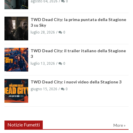
agosto 04, 2026
0
TWD Dead City: la prima puntata della Stagione
3 su Sky
luglio 28, 2026
0
TWD Dead City: il trailer italiano della Stagione
3
luglio 13, 2026
0
TWD Dead City: i nuovi video della Stagione 3
giugno 15, 2026
0
Notizie Fumetti
More »