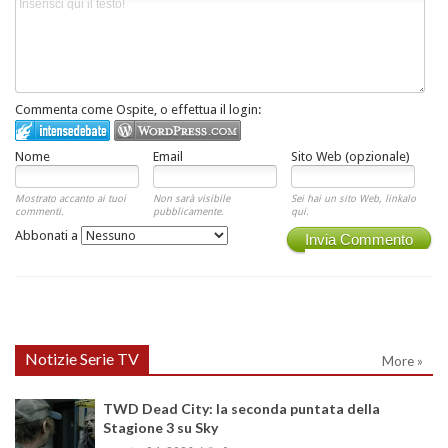
Commenta come Ospite, o effettua il login:
Nome
Email
Sito Web (opzionale)
Mostrato accanto ai tuoi
Non sarà visibile
Sei hai un sito Web, linkalo
commenti.
pubblicamente.
qui.
Abbonati a
Invia Commento
Notizie Serie TV
More »
TWD Dead City: la seconda puntata della
Stagione 3 su Sky