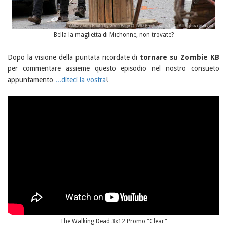
Bella la maglietta di Michonne, non trovate?
Dopo la visione della puntata ricordate di
tornare su Zombie KB
per commentare assieme questo episodio nel nostro consueto
appuntamento
...diteci la vostra
!
The Walking Dead 3x12 Promo "Clear"