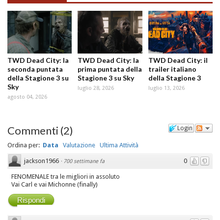
TWD Dead City: la
TWD Dead City: la
TWD Dead City: il
seconda puntata
prima puntata della
trailer italiano
della Stagione 3 su
Stagione 3 su Sky
della Stagione 3
Sky
luglio 28, 2026
luglio 13, 2026
agosto 04, 2026
Commenti
(
2
)
Login
Ordina per:
Data
Valutazione
Ultima Attività
jackson1966
0
·
700 settimane fa
FENOMENALE tra le migliori in assoluto
Vai Carl e vai Michonne (finally)
Rispondi