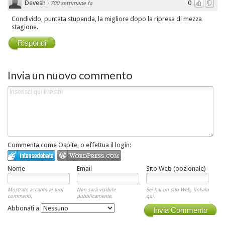
Devesh
0
·
700 settimane fa
Condivido, puntata stupenda, la migliore dopo la ripresa di mezza
stagione.
Rispondi
Invia un nuovo commento
Commenta come Ospite, o effettua il login:
Nome
Email
Sito Web (opzionale)
Mostrato accanto ai tuoi
Non sarà visibile
Sei hai un sito Web, linkalo
commenti.
pubblicamente.
qui.
Abbonati a
Invia Commento