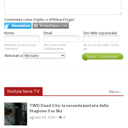
Commenta come Ospite, o effettua il login:
Nome
Email
Sito Web (opzionale)
Mostrato accanto ai tuoi
Non sarà visibile
Sei hai un sito Web, linkalo
commenti.
pubblicamente.
qui.
Abbonati a
Invia Commento
Notizie Serie TV
More »
TWD Dead City: la seconda puntata della
Stagione 3 su Sky
agosto 04, 2026
0