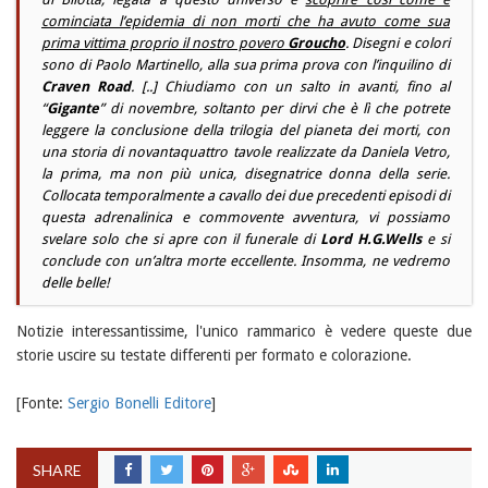
cominciata l’epidemia di non morti che ha avuto come sua
prima vittima proprio il nostro povero
Groucho
. Disegni e colori
sono di
Paolo Martinello
, alla sua prima prova con l’inquilino di
Craven Road
. [..] Chiudiamo con un salto in avanti, fino al
“
Gigante
” di novembre, soltanto per dirvi che è lì che potrete
leggere la conclusione della trilogia del pianeta dei morti, con
una storia di novantaquattro tavole realizzate da
Daniela Vetro
,
la prima, ma non più unica, disegnatrice donna della serie.
Collocata temporalmente a cavallo dei due precedenti episodi di
questa adrenalinica e commovente avventura, vi possiamo
svelare solo che si apre con il funerale di
Lord H.G.Wells
e si
conclude con un’altra morte eccellente. Insomma, ne vedremo
delle belle!
Notizie interessantissime, l'unico rammarico è vedere queste due
storie uscire su testate differenti per formato e colorazione.
[Fonte:
Sergio Bonelli Editore
]
SHARE