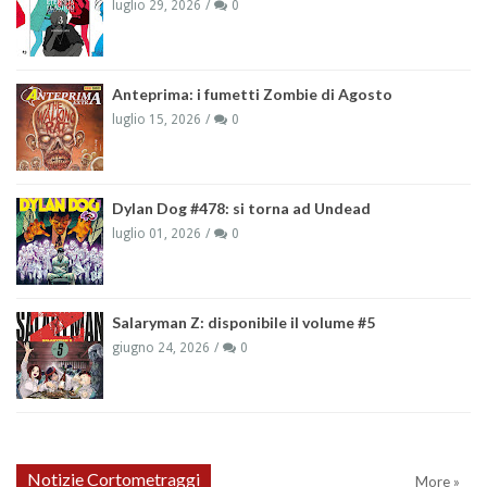
luglio 29, 2026
0
Anteprima: i fumetti Zombie di Agosto
luglio 15, 2026
0
Dylan Dog #478: si torna ad Undead
luglio 01, 2026
0
Salaryman Z: disponibile il volume #5
giugno 24, 2026
0
Notizie Cortometraggi
More »