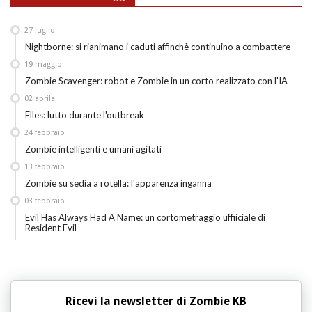
27
luglio
Nightborne: si rianimano i caduti affinchè continuino a combattere
19
maggio
Zombie Scavenger: robot e Zombie in un corto realizzato con l'IA
02
aprile
Elles: lutto durante l'outbreak
24
febbraio
Zombie intelligenti e umani agitati
13
febbraio
Zombie su sedia a rotella: l'apparenza inganna
03
febbraio
Evil Has Always Had A Name: un cortometraggio uffiiciale di
Resident Evil
Ricevi la newsletter di Zombie KB