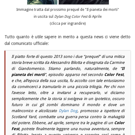
Immagine tratta dal prossimo prequel de "Il pianeta dei morti"
in uscita sul
Dylan Dog Color Fest
di Aprile
(clicca per ingrandire)
Tutto quanto è utile sapere in merito a questa news ci viene detto
dal comunicato ufficiale:
Il piatto forte di questo 2013 sono i due “prequel” di una mitica
storia breve scritta da
Alessandro Bilotta
e disegnata da
Carmine
di Giandomenico
. Stiamo parlando, naturalmente, de “
Il
pianeta dei morti
”, episodio apparso nel secondo
Color Fest
,
e che, all’epoca della sua uscita, fu accolto con tale entusiasmo
da convincerci a tramutarlo in una piccola trilogia. Per chi non
l’avesse letto, oltre a invitarvi a recuperarlo, vi diciamo
semplicemente che la storia si svolgeva in un ipotetico, oscuro
futuro in cui gli zombi dominano il mondo e dove un
malinconico e alcolizzato
Dylan Dog
, promosso a ispettore di
Scotland Yard
, combatte una guerra persa contro la malvagità
del potere. Ebbene, ad aprile, sempre tra le pagine di un
Color
Fest
, potrete finalmente leggere una nuova avventura, sempre
di
Bilotta
, legata a questo universo e
scoprire così come è