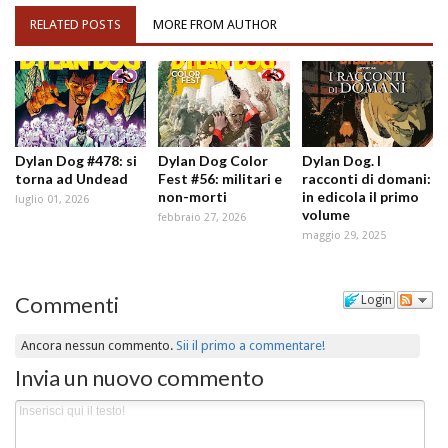
RELATED POSTS
MORE FROM AUTHOR
Dylan Dog #478: si
Dylan Dog Color
Dylan Dog. I
torna ad Undead
Fest #56: militari e
racconti di domani:
non-morti
in edicola il primo
luglio 01, 2026
volume
febbraio 27, 2026
maggio 29, 2025
Commenti
Login
Ancora nessun commento.
Sii il primo a commentare!
Invia un nuovo commento