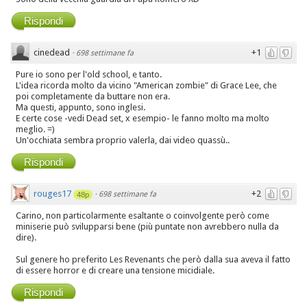
Rispondi
cinedead
+1
·
698 settimane fa
Pure io sono per l'old school, e tanto.
L'idea ricorda molto da vicino "American zombie" di Grace Lee, che
poi completamente da buttare non era.
Ma questi, appunto, sono inglesi.
E certe cose -vedi Dead set, x esempio- le fanno molto ma molto
meglio. =)
Un'occhiata sembra proprio valerla, dai video quassù..
Rispondi
rouges17
+2
·
698 settimane fa
48p
Carino, non particolarmente esaltante o coinvolgente però come
miniserie può svilupparsi bene (più puntate non avrebbero nulla da
dire).
Sul genere ho preferito Les Revenants che però dalla sua aveva il fatto
di essere horror e di creare una tensione micidiale.
Rispondi