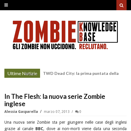
Ultime Notizie
Nightborne: si rianimano i caduti affinchè
More »
continuino a combattere
In The Flesh: la nuova serie Zombie
inglese
Alessia Gasparella
marzo 07, 2013
0
Una nuova serie Zombie sta per giungere nelle case degli inglesi
grazie al canale
BBC
, dove ai non-morti viene data una seconda