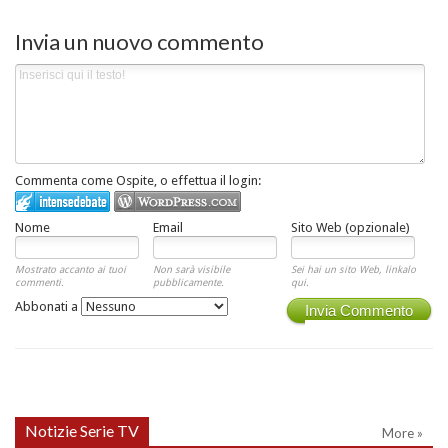
Invia un nuovo commento
Commenta come Ospite, o effettua il login:
Nome
Email
Sito Web (opzionale)
Mostrato accanto ai tuoi
Non sarà visibile
Sei hai un sito Web, linkalo
commenti.
pubblicamente.
qui.
Abbonati a
Invia Commento
Notizie Serie TV
More »