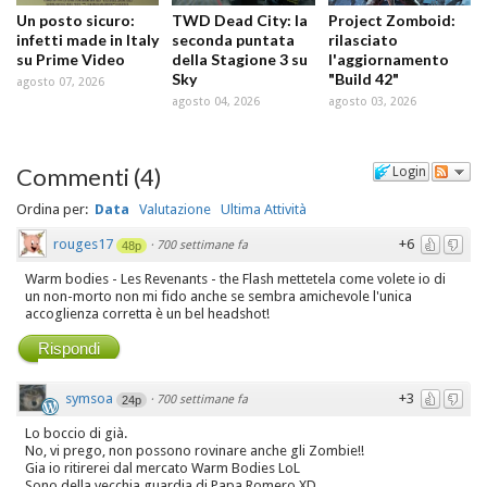
Un posto sicuro:
TWD Dead City: la
Project Zomboid:
infetti made in Italy
seconda puntata
rilasciato
su Prime Video
della Stagione 3 su
l'aggiornamento
Sky
"Build 42"
agosto 07, 2026
agosto 04, 2026
agosto 03, 2026
Commenti
(
4
)
Login
Ordina per:
Data
Valutazione
Ultima Attività
rouges17
+6
·
700 settimane fa
48p
Warm bodies - Les Revenants - the Flash mettetela come volete io di
un non-morto non mi fido anche se sembra amichevole l'unica
accoglienza corretta è un bel headshot!
Rispondi
symsoa
+3
·
700 settimane fa
24p
Lo boccio di già.
No, vi prego, non possono rovinare anche gli Zombie!!
Gia io ritirerei dal mercato Warm Bodies LoL
Sono della vecchia guardia di Papa Romero XD