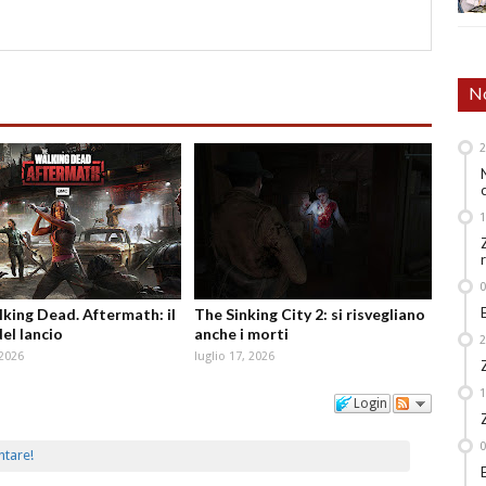
No
king Dead. Aftermath: il
The Sinking City 2: si risvegliano
del lancio
anche i morti
 2026
luglio 17, 2026
Login
ntare!