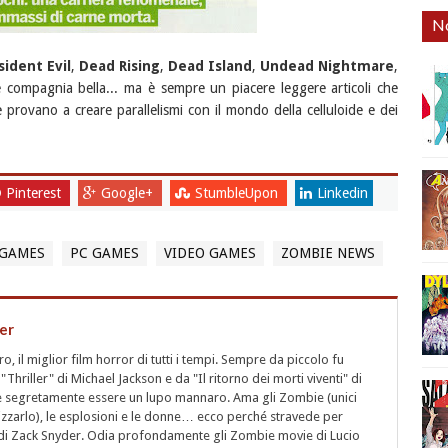
No
sident Evil
,
Dead Rising
,
Dead Island
,
Undead Nightmare
,
 compagnia bella... ma è sempre un piacere leggere articoli che
provano a creare parallelismi con il mondo della celluloide e dei
Pinterest
Google+
StumbleUpon
Linkedin
OGAMES
PC GAMES
VIDEO GAMES
ZOMBIE NEWS
er
 il miglior film horror di tutti i tempi. Sempre da piccolo fu
"Thriller" di Michael Jackson e da "Il ritorno dei morti viventi" di
segretamente essere un lupo mannaro. Ama gli Zombie (unici
rizzarlo), le esplosioni e le donne… ecco perché stravede per
i" di Zack Snyder. Odia profondamente gli Zombie movie di Lucio