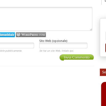
Sito Web (opzionale)
ibile pubblicamente.
Sei hai un sito Web, linkalo qui.
Invia Commento
Se