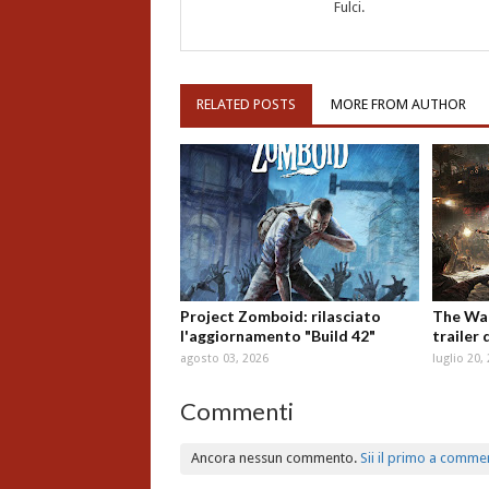
Fulci.
RELATED POSTS
MORE FROM AUTHOR
Project Zomboid: rilasciato
The Wal
l'aggiornamento "Build 42"
trailer 
agosto 03, 2026
luglio 20,
Commenti
Ancora nessun commento.
Sii il primo a comme