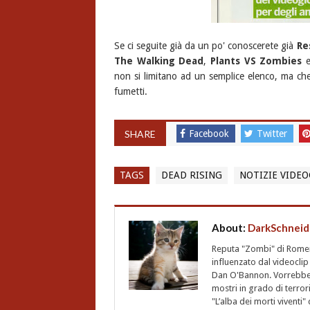
Se ci seguite già da un po' conoscerete già
Re
The Walking Dead
,
Plants VS Zombies
e
non si limitano ad un semplice elenco, ma che 
fumetti.
SHARE
Facebook
Twitter
TAGS
DEAD RISING
NOTIZIE VIDE
About:
DarkSchneid
Reputa "Zombi" di Romero,
influenzato dal videoclip 
Dan O'Bannon. Vorrebbe 
mostri in grado di terro
"L’alba dei morti vivent