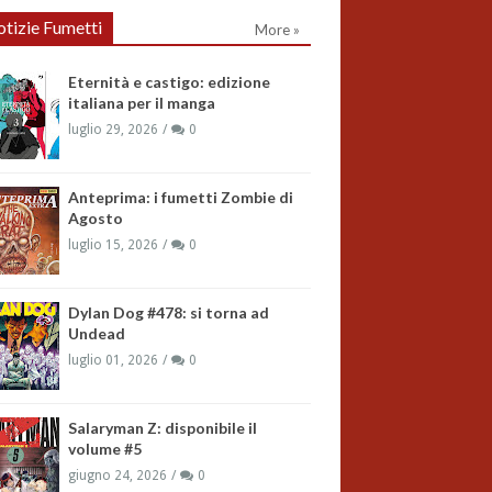
tizie Fumetti
More »
Eternità e castigo: edizione
italiana per il manga
luglio 29, 2026
0
Anteprima: i fumetti Zombie di
Agosto
luglio 15, 2026
0
Dylan Dog #478: si torna ad
Undead
luglio 01, 2026
0
Salaryman Z: disponibile il
volume #5
giugno 24, 2026
0