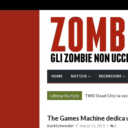
HOME
NOTIZIE
RECENSIONI
Ultime Notizie
TWD Dead City: la sec
More »
The Games Machine dedica un
DarkSchneider
marzo 13, 2013
0