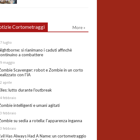
tizie Cortometraggi
More »
27
luglio
Nightborne: si rianimano i caduti affinchè
continuino a combattere
19
maggio
Zombie Scavenger: robot e Zombie in un corto
realizzato con l'IA
02
aprile
Elles: lutto durante l'outbreak
24
febbraio
Zombie intelligenti e umani agitati
13
febbraio
Zombie su sedia a rotella: l'apparenza inganna
03
febbraio
Evil Has Always Had A Name: un cortometraggio