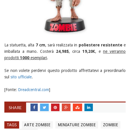
La statuetta, alta
7 cm
, sarà realizzata in
poliestere resistente
e
imballata a mano. Costerà
24,98$
, circa
19,20€
, e
ne verranno
prodotti
1000
esemplari
.
Se non volete perdervi questo prodotto affrettatevi a preordinarlo
sul
sito ufficiale
.
[Fonte:
Dreadcentral.com
]
SHARE
TAGS
ARTE ZOMBIE
MINIATURE ZOMBIE
ZOMBIE