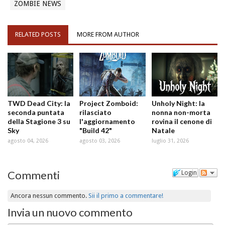
ZOMBIE NEWS
RELATED POSTS
MORE FROM AUTHOR
TWD Dead City: la
Project Zomboid:
Unholy Night: la
seconda puntata
rilasciato
nonna non-morta
della Stagione 3 su
l'aggiornamento
rovina il cenone di
Sky
"Build 42"
Natale
agosto 04, 2026
agosto 03, 2026
luglio 31, 2026
Commenti
Login
Ancora nessun commento.
Sii il primo a commentare!
Invia un nuovo commento