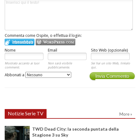
Commenta come Ospite, o effettua il login:
Nome
Email
Sito Web (opzionale)
Mostrato accanto ai tuoi
Non sarà visibile
Sei hai un sito Web, linkalo
commenti.
pubblicamente.
qui.
Abbonati a
Invia Commento
Notizie Serie TV
More »
TWD Dead City: la seconda puntata della
Stagione 3 su Sky