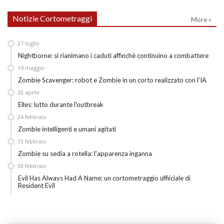
Notizie Cortometraggi
More »
27
luglio
Nightborne: si rianimano i caduti affinchè continuino a combattere
19
maggio
Zombie Scavenger: robot e Zombie in un corto realizzato con l'IA
02
aprile
Elles: lutto durante l'outbreak
24
febbraio
Zombie intelligenti e umani agitati
13
febbraio
Zombie su sedia a rotella: l'apparenza inganna
03
febbraio
Evil Has Always Had A Name: un cortometraggio uffiiciale di
Resident Evil