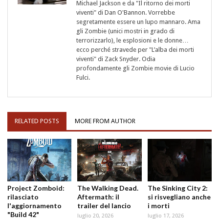
Michael Jackson e da "Il ritorno dei morti
viventi" di Dan O'Bannon. Vorrebbe
segretamente essere un lupo mannaro. Ama
gli Zombie (unici mostri in grado di
terrorizzarlo), le esplosioni e le donne…
ecco perché stravede per "L’alba dei morti
viventi" di Zack Snyder. Odia
profondamente gli Zombie movie di Lucio
Fulci.
RELATED POSTS
MORE FROM AUTHOR
Project Zomboid:
The Walking Dead.
The Sinking City 2:
rilasciato
Aftermath: il
si risvegliano anche
l'aggiornamento
trailer del lancio
i morti
"Build 42"
luglio 20, 2026
luglio 17, 2026