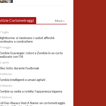
tizie Cortometraggi
More »
27
luglio
Nightborne: si rianimano i caduti affinchè
continuino a combattere
19
maggio
Zombie Scavenger: robot e Zombie in un corto
realizzato con l'IA
02
aprile
Elles: lutto durante l'outbreak
24
febbraio
Zombie intelligenti e umani agitati
13
febbraio
Zombie su sedia a rotella: l'apparenza inganna
03
febbraio
Evil Has Always Had A Name: un cortometraggio