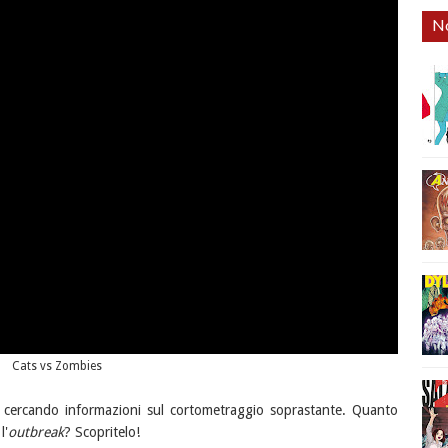
No
Cats vs Zombies
cercando informazioni sul cortometraggio soprastante. Quanto
l'
outbreak
? Scopritelo!