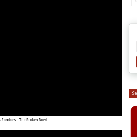
Se
s Zombies - The Broken Bowl