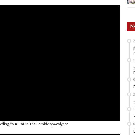
No
eeding Your Cat In The Zombie Apocalypse