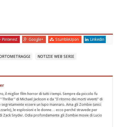
Pinterest
Google+
StumbleUpon
Linkedin
CORTOMETRAGGI
NOTIZIE WEB SERIE
er
 il miglior film horror di tutti i tempi. Sempre da piccolo fu
"Thriller" di Michael Jackson e da "Il ritorno dei morti viventi" di
segretamente essere un lupo mannaro. Ama gli Zombie (unici
rizzarlo), le esplosioni e le donne… ecco perché stravede per
i" di Zack Snyder. Odia profondamente gli Zombie movie di Lucio