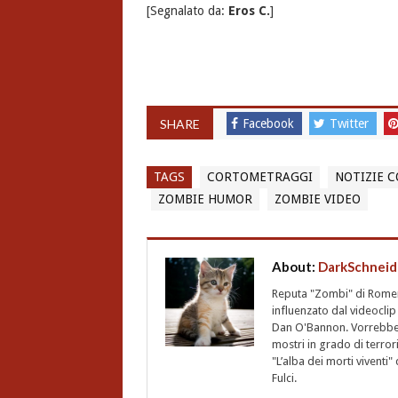
[Segnalato da:
Eros C.
]
SHARE
Facebook
Twitter
TAGS
CORTOMETRAGGI
NOTIZIE 
ZOMBIE HUMOR
ZOMBIE VIDEO
About:
DarkSchneid
Reputa "Zombi" di Romero,
influenzato dal videoclip 
Dan O'Bannon. Vorrebbe 
mostri in grado di terro
"L’alba dei morti vivent
Fulci.