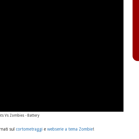
ts Vs Zombies - Battery
rnati sul
cortometraggi
e
webserie a tema Zombie
!