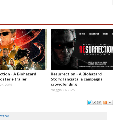
ction - A Biohazard
Resurrection - A Biohazard
oster e trailer
Story: lanciata la campagna
crowdfunding
24, 2025
maggio 21, 2025
Login
ntare!