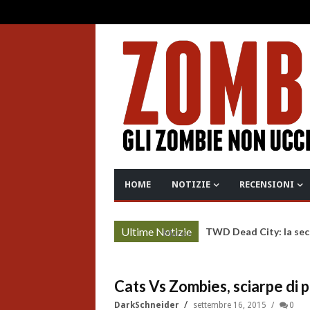
HOME
NOTIZIE
RECENSIONI
Ultime Notizie
TWD Dead City: la sec
More »
Cats Vs Zombies, sciarpe di 
DarkSchneider
settembre 16, 2015
0