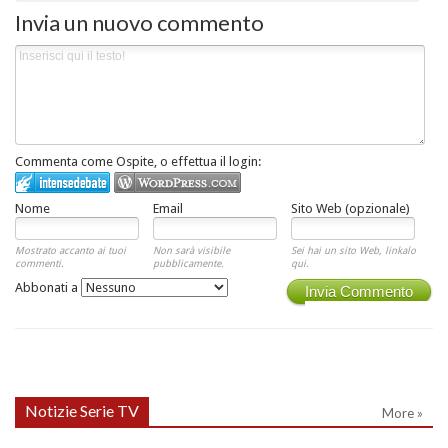
Invia un nuovo commento
Commenta come Ospite, o effettua il login:
Nome
Email
Sito Web (opzionale)
Mostrato accanto ai tuoi
Non sarà visibile
Sei hai un sito Web, linkalo
commenti.
pubblicamente.
qui.
Abbonati a
Invia Commento
Notizie Serie TV
More »