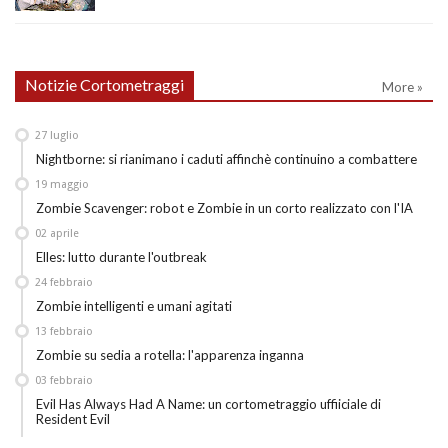
Notizie Cortometraggi
More »
27
luglio
Nightborne: si rianimano i caduti affinchè continuino a combattere
19
maggio
Zombie Scavenger: robot e Zombie in un corto realizzato con l'IA
02
aprile
Elles: lutto durante l'outbreak
24
febbraio
Zombie intelligenti e umani agitati
13
febbraio
Zombie su sedia a rotella: l'apparenza inganna
03
febbraio
Evil Has Always Had A Name: un cortometraggio uffiiciale di
Resident Evil