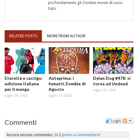
profondamente gli Zombie movie di Lucio
Fulci.
RELATED POSTS
MORE FROM AUTHOR
Eternità e castigo:
Anteprima: i
Dylan Dog #478: si
edizione italiana
fumetti Zombie di
torna ad Undead
per il manga
Agosto
luglio 01, 2026
luglio 29, 2026
luglio 15, 2026
Commenti
Login
Ancora nessun commento.
Sii il primo a commentare!