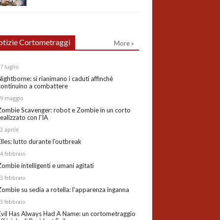
tizie Cortometraggi
More »
27
luglio
Nightborne: si rianimano i caduti affinchè
continuino a combattere
19
maggio
Zombie Scavenger: robot e Zombie in un corto
realizzato con l'IA
02
aprile
Elles: lutto durante l'outbreak
24
febbraio
Zombie intelligenti e umani agitati
13
febbraio
Zombie su sedia a rotella: l'apparenza inganna
03
febbraio
Evil Has Always Had A Name: un cortometraggio