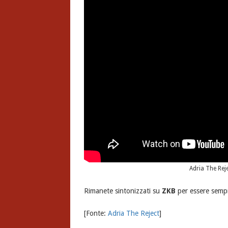
Adria The Rejec
Rimanete sintonizzati su
ZKB
per essere sempr
[Fonte:
Adria The Reject
]