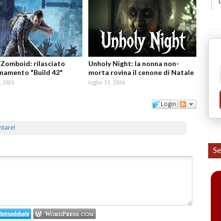
 Zomboid: rilasciato
Unholy Night: la nonna non-
rnamento "Build 42"
morta rovina il cenone di Natale
, 2026
luglio 31, 2026
Login
ntare!
Se