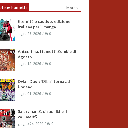
tizie Fumetti
More »
Eternità e castigo: edizione
italiana per il manga
luglio 29, 2026
0
Anteprima: i fumetti Zombie di
Agosto
luglio 15, 2026
0
Dylan Dog #478: si torna ad
Undead
luglio 01, 2026
0
Salaryman Z: disponibile il
volume #5
giugno 24, 2026
0