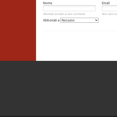
Nome
Email
Mostrato accanto ai tuoi commenti.
Non sarà vis
Abbonati a