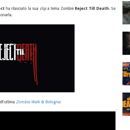
ect
ha rilasciato la sua
clip
a tema Zombie
Reject Till Death
. Se
ionarla.
ell'ultima
Zombie Walk
di Bologna
: