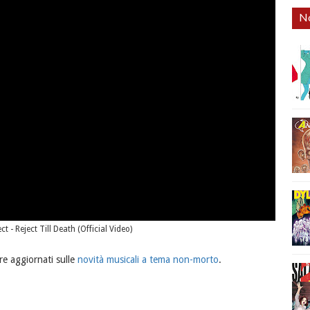
No
t - Reject Till Death (Official Video)
e aggiornati sulle
novità musicali a tema non-morto
.