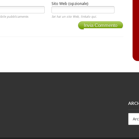
Sito Web (opzionale)
ibile pubblicamente.
Sei hai un sito Web, linkalo qui.
Invia Commento
ARCH