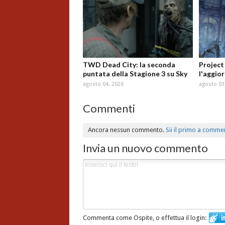
TWD Dead City: la seconda
Project
puntata della Stagione 3 su Sky
l'aggio
agosto 04, 2026
agosto 03
Commenti
Ancora nessun commento.
Sii il primo a comme
Invia un nuovo commento
Commenta come Ospite, o effettua il login: