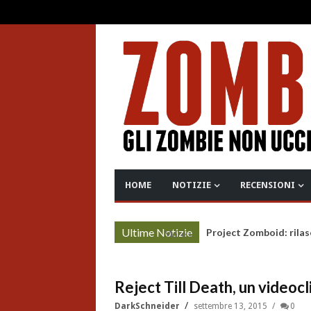
HOME
NOTIZIE
RECENSIONI
Ultime Notizie
Project Zomboid: rilas
More »
Reject Till Death, un videoc
DarkSchneider
settembre 13, 2015
0