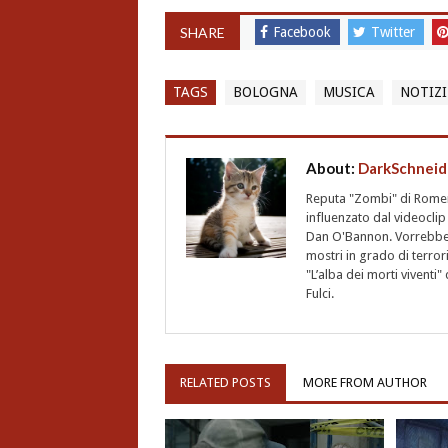
SHARE
Facebook
Twitter
TAGS
BOLOGNA
MUSICA
NOTIZI
About:
DarkSchneid
Reputa "Zombi" di Romero,
influenzato dal videoclip 
Dan O'Bannon. Vorrebbe 
mostri in grado di terro
"L’alba dei morti vivent
Fulci.
RELATED POSTS
MORE FROM AUTHOR