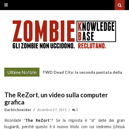
Ultime Notizie
TWD Dead City: la seconda puntata della
More »
Stagione 3 su Sky
The ReZort, un video sulla computer
grafica
DarkSchneider
dicembre 07, 2015
0
Ricordate "
The ReZort
"? Se la risposta è "sì" siete dei gran
bugiardi, perchè questo è il nuovo titolo con cui vedremo (chissà