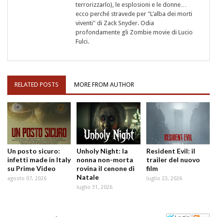
terrorizzarlo), le esplosioni e le donne…
ecco perché stravede per "L’alba dei morti
viventi" di Zack Snyder. Odia
profondamente gli Zombie movie di Lucio
Fulci.
RELATED POSTS
MORE FROM AUTHOR
Un posto sicuro:
Unholy Night: la
Resident Evil: il
infetti made in Italy
nonna non-morta
trailer del nuovo
su Prime Video
rovina il cenone di
film
Natale
agosto 07, 2026
luglio 23, 2026
luglio 31, 2026