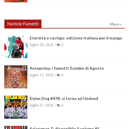
Notizie Fumetti
More »
Eternità e castigo: edizione italiana per il manga
luglio 29, 2026
0
Anteprima: i fumetti Zombie di Agosto
luglio 15, 2026
0
Dylan Dog #478: si torna ad Undead
luglio 01, 2026
0
Salaryman Z: disponibile il volume #5