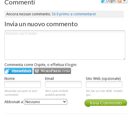
Commenti
Login
Ancora nessun commento.
Sii il primo a commentare!
Invia un nuovo commento
Commenta come Ospite, o effettua il login:
Nome
Email
Sito Web (opzionale)
Mostrato accanto ai tuoi
Non sarà visibile
Sei hai un sito Web, linkalo
commenti.
pubblicamente.
qui.
Abbonati a
Invia Commento