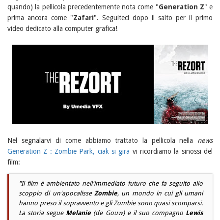
quando) la pellicola precedentemente nota come "
Generation Z
" e
prima ancora come "
Zafari
". Seguiteci dopo il salto per il primo
video dedicato alla computer grafica!
Nel segnalarvi di come abbiamo trattato la pellicola nella
news
Generation Z : Zombie Park, ciak si gira
vi ricordiamo la sinossi del
film:
"Il film è ambientato nell'immediato futuro che fa seguito allo
scoppio di un'apocalisse
Zombie
, un mondo in cui gli umani
hanno preso il sopravvento e gli Zombie sono quasi scomparsi.
La storia segue
Melanie
(
de Gouw
) e il suo compagno
Lewis