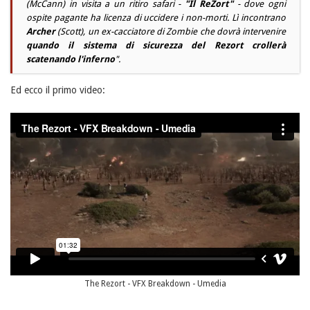
(
McCann
) in visita a un ritiro safari -
"Il ReZort"
- dove ogni
ospite pagante ha licenza di uccidere i non-morti. Lì incontrano
Archer
(
Scott
), un ex-cacciatore di Zombie che dovrà intervenire
quando il sistema di sicurezza del Rezort crollerà
scatenando l'inferno
".
Ed ecco il primo video:
The Rezort - VFX Breakdown - Umedia