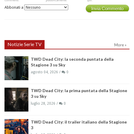
commenti.
pubblicamente.
qui.
Abbonati a
Invia Commento
Notizie Serie TV
More »
TWD Dead City: la seconda puntata della
Stagione 3 su Sky
agosto 04, 2026
0
TWD Dead City: la prima puntata della Stagione
3 su Sky
luglio 28, 2026
0
TWD Dead City: il trailer italiano della Stagione
3