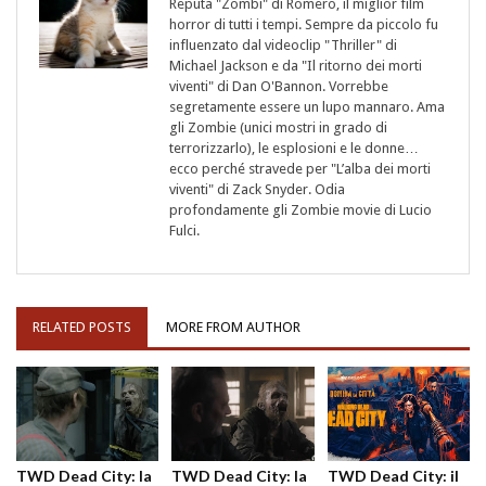
Reputa "Zombi" di Romero, il miglior film
horror di tutti i tempi. Sempre da piccolo fu
influenzato dal videoclip "Thriller" di
Michael Jackson e da "Il ritorno dei morti
viventi" di Dan O'Bannon. Vorrebbe
segretamente essere un lupo mannaro. Ama
gli Zombie (unici mostri in grado di
terrorizzarlo), le esplosioni e le donne…
ecco perché stravede per "L’alba dei morti
viventi" di Zack Snyder. Odia
profondamente gli Zombie movie di Lucio
Fulci.
RELATED POSTS
MORE FROM AUTHOR
TWD Dead City: la
TWD Dead City: la
TWD Dead City: il