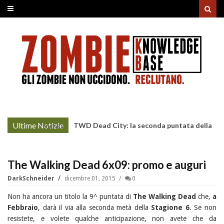
Ultime Notizie
TWD Dead City: la seconda puntata della
More »
Stagione 3 su Sky
The Walking Dead 6x09: promo e auguri
DarkSchneider
dicembre 01, 2015
0
Non ha ancora un titolo la 9^ puntata di
The Walking Dead
che,
a
Febbraio
, darà il via alla seconda metà della
Stagione 6
. Se non
resistete, e volete qualche anticipazione, non avete che da