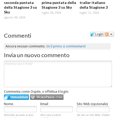
seconda puntata
prima puntata della
trailer italiano
della Stagione 3 su
Stagione 3 su Sky
della Stagione 3
Sky
luglio 28, 2026
luglio 13, 2026
agosto 04, 2026
Commenti
Login
Ancora nessun commento.
Sii il primo a commentare!
Invia un nuovo commento
Commenta come Ospite, o effettua il login:
Nome
Email
Sito Web (opzionale)
Mostrato accanto ai tuoi
Non sarà visibile
Sei hai un sito Web, linkalo