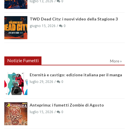
luglio 13, 2026
0
TWD Dead City: i nuovi video della Stagione 3
giugno 15, 2026
0
Notizie Fumetti
More »
Eternità e castigo: edizione italiana per il manga
luglio 29, 2026
0
Anteprima: i fumetti Zombie di Agosto
luglio 15, 2026
0