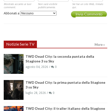
Mostrato accanto ai tuoi
Non sarà visibile
Sei hai un sito Web, linkalo
commenti.
pubblicamente.
qui.
Abbonati a
Invia Commento
Notizie Serie TV
More »
TWD Dead City: la seconda puntata della
Stagione 3 su Sky
agosto 04, 2026
0
TWD Dead City: la prima puntata della Stagione
3 su Sky
luglio 28, 2026
0
TWD Dead City: il trailer italiano della Stagione