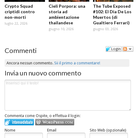
Crypto Squad
Cieli Porpora: una
The Tube Exposed
criptidi contro
storia ad
#102: El Dia De Los
non-morti
ambientazione
Muertos (di
thailandese
Gualtiero Ferrari)
luglio 22, 2026
giugno 10, 2026
giugno 03, 2026
Commenti
Login
Ancora nessun commento.
Sii il primo a commentare!
Invia un nuovo commento
Commenta come Ospite, o effettua il login:
Nome
Email
Sito Web (opzionale)