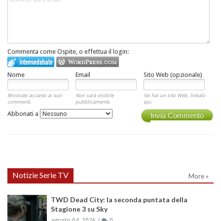
Commenta come Ospite, o effettua il login:
Nome
Email
Sito Web (opzionale)
Mostrato accanto ai tuoi
Non sarà visibile
Sei hai un sito Web, linkalo
commenti.
pubblicamente.
qui.
Abbonati a
Invia Commento
Notizie Serie TV
More »
TWD Dead City: la seconda puntata della
Stagione 3 su Sky
agosto 04, 2026
0