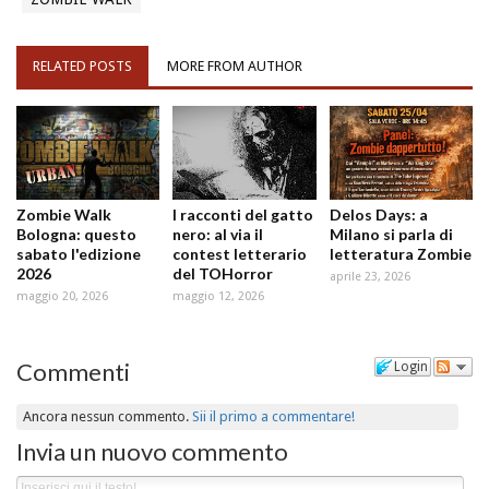
RELATED POSTS
MORE FROM AUTHOR
Zombie Walk
I racconti del gatto
Delos Days: a
Bologna: questo
nero: al via il
Milano si parla di
sabato l'edizione
contest letterario
letteratura Zombie
2026
del TOHorror
aprile 23, 2026
maggio 20, 2026
maggio 12, 2026
Commenti
Login
Ancora nessun commento.
Sii il primo a commentare!
Invia un nuovo commento