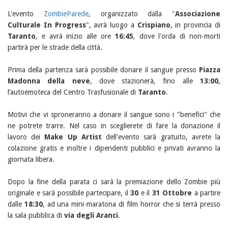
L'evento
ZombieParede
, organizzato dalla "
Associazione
Culturale In Progress
", avrà luogo a
Crispiano
, in provincia di
Taranto
, e avrà inizio alle ore
16:45
, dove l'orda di non-morti
partirà per le strade della città.
Prima della partenza sarà possibile donare il sangue presso
Piazza
Madonna della neve
, dove stazionerà, fino alle
13:00
,
l’autoemoteca del Centro Trasfusionale di
Taranto
.
Motivi che vi sproneranno a donare il sangue sono i "benefici" che
ne potrete trarre. Nel caso in sceglierete di fare la donazione il
lavoro dei
Make Up Artist
dell'evento sarà gratuito, avrete la
colazione gratis e inoltre i dipendenti pubblici e privati avranno la
giornata libera.
Dopo la fine della parata ci sarà la premiazione dello Zombie più
originale e sarà possibile partecipare, il
30
e il
31 Ottobre
a partire
dalle
18:30
, ad una mini-maratona di film horror che si terrà presso
la sala pubblica di
via degli Aranci
.