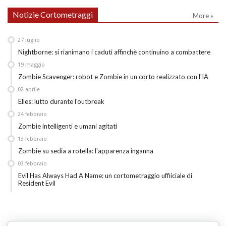
Notizie Cortometraggi
More »
27
luglio
Nightborne: si rianimano i caduti affinchè continuino a combattere
19
maggio
Zombie Scavenger: robot e Zombie in un corto realizzato con l'IA
02
aprile
Elles: lutto durante l'outbreak
24
febbraio
Zombie intelligenti e umani agitati
13
febbraio
Zombie su sedia a rotella: l'apparenza inganna
03
febbraio
Evil Has Always Had A Name: un cortometraggio uffiiciale di
Resident Evil