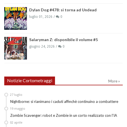
Dylan Dog #478: si torna ad Undead
luglio 01, 2026
0
Salaryman Z: disponibile il volume #5
giugno 24, 2026
0
Notizie Cortometraggi
More »
27
luglio
Nightborne: si rianimano i caduti affinchè continuino a combattere
19
maggio
Zombie Scavenger: robot e Zombie in un corto realizzato con l'IA
02
aprile