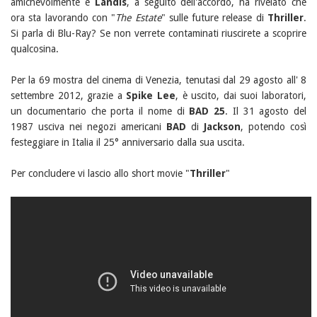
amichevolmente e
Landis
, a seguito dell'accordo, ha rivelato che
ora sta lavorando con "
The Estate
" sulle future release di
Thriller
.
Si parla di Blu-Ray? Se non verrete contaminati riuscirete a scoprire
qualcosina.
Per la 69 mostra del cinema di Venezia, tenutasi dal 29 agosto all' 8
settembre 2012, grazie a
Spike Lee
, è uscito, dai suoi laboratori,
un documentario che porta il nome di
BAD 25
. Il 31 agosto del
1987 usciva nei negozi americani
BAD
di
Jackson
, potendo così
festeggiare in Italia il 25° anniversario dalla sua uscita.
Per concludere vi lascio allo short movie "
Thriller
"