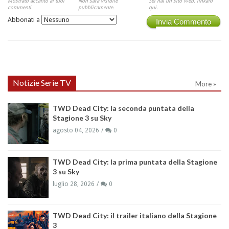
Mostrato accanto ai tuoi
Non sarà visibile
Sei hai un sito Web, linkalo
commenti.
pubblicamente.
qui.
Abbonati a
Invia Commento
Notizie Serie TV
More »
TWD Dead City: la seconda puntata della
Stagione 3 su Sky
agosto 04, 2026
0
TWD Dead City: la prima puntata della Stagione
3 su Sky
luglio 28, 2026
0
TWD Dead City: il trailer italiano della Stagione
3