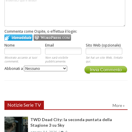
Commenta come Ospite, o effettua il login:
Nome
Email
Sito Web (opzionale)
Mostrato accanto ai tuoi
Non sarà visibile
Sei hai un sito Web, linkalo
commenti.
pubblicamente.
qui.
Abbonati a
Invia Commento
Notizie Serie TV
More »
TWD Dead City: la seconda puntata della
Stagione 3 su Sky