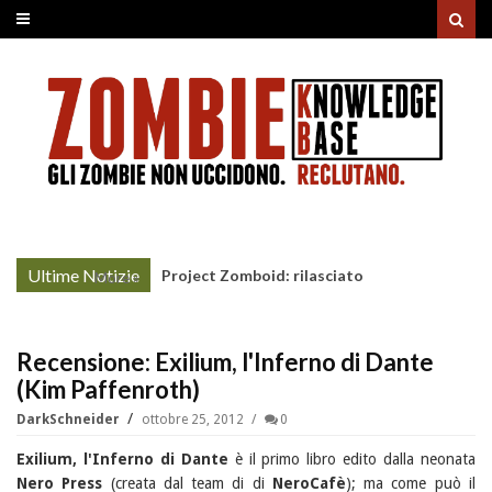
Ultime Notizie
Project Zomboid: rilasciato
More »
l'aggiornamento "Build 42"
Recensione: Exilium, l'Inferno di Dante
(Kim Paffenroth)
DarkSchneider
ottobre 25, 2012
0
Exilium, l'Inferno di Dante
è il primo libro edito dalla neonata
Nero Press
(creata dal team di di
NeroCafè
); ma come può il