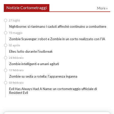
Notizie Cortometraggi
More »
27
luglio
Nightborne: si rianimano i caduti affinchè continuino a combattere
19
maggio
Zombie Scavenger: robot e Zombie in un corto realizzato con l'IA
02
aprile
Elles: lutto durante l'outbreak
24
febbraio
Zombie intelligenti e umani agitati
13
febbraio
Zombie su sedia a rotella: l'apparenza inganna
03
febbraio
Evil Has Always Had A Name: un cortometraggio uffiiciale di
Resident Evil