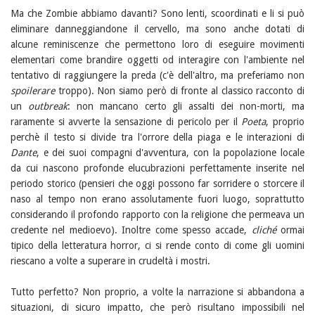
Ma che Zombie abbiamo davanti? Sono lenti, scoordinati e li si può
eliminare danneggiandone il cervello, ma sono anche dotati di
alcune reminiscenze che permettono loro di eseguire movimenti
elementari come brandire oggetti od interagire con l'ambiente nel
tentativo di raggiungere la preda (c'è dell'altro, ma preferiamo non
spoilerare
troppo). Non siamo però di fronte al classico racconto di
un
outbreak
: non mancano certo gli assalti dei non-morti, ma
raramente si avverte la sensazione di pericolo per il
Poeta
, proprio
perchè il testo si divide tra l'orrore della piaga e le interazioni di
Dante
, e dei suoi compagni d'avventura, con la popolazione locale
da cui nascono profonde elucubrazioni perfettamente inserite nel
periodo storico (pensieri che oggi possono far sorridere o storcere il
naso al tempo non erano assolutamente fuori luogo, soprattutto
considerando il profondo rapporto con la religione che permeava un
credente nel medioevo). Inoltre come spesso accade,
cliché
ormai
tipico della letteratura horror, ci si rende conto di come gli uomini
riescano a volte a superare in crudeltà i mostri.
Tutto perfetto? Non proprio, a volte la narrazione si abbandona a
situazioni, di sicuro impatto, che però risultano impossibili nel