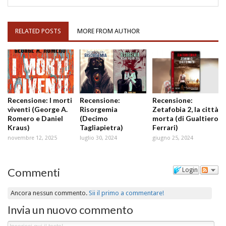
RELATED POSTS
MORE FROM AUTHOR
Recensione: I morti
Recensione:
Recensione:
viventi (George A.
Risorgemia
Zetafobia 2, la città
Romero e Daniel
(Decimo
morta (di Gualtiero
Kraus)
Tagliapietra)
Ferrari)
novembre 12, 2025
luglio 30, 2024
giugno 25, 2024
Commenti
Login
Ancora nessun commento.
Sii il primo a commentare!
Invia un nuovo commento