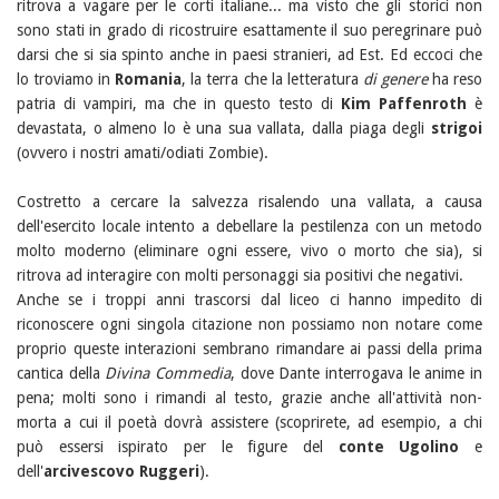
ritrova a vagare per le corti italiane... ma visto che gli storici non
sono stati in grado di ricostruire esattamente il suo peregrinare può
darsi che si sia spinto anche in paesi stranieri, ad Est. Ed eccoci che
lo troviamo in
Romania
, la terra che la letteratura
di genere
ha reso
patria di vampiri, ma che in questo testo di
Kim Paffenroth
è
devastata, o almeno lo è una sua vallata, dalla piaga degli
strigoi
(ovvero i nostri amati/odiati Zombie).
Costretto a cercare la salvezza risalendo una vallata, a causa
dell'esercito locale intento a debellare la pestilenza con un metodo
molto moderno (eliminare ogni essere, vivo o morto che sia), si
ritrova ad interagire con molti personaggi sia positivi che negativi.
Anche se i troppi anni trascorsi dal liceo ci hanno impedito di
riconoscere ogni singola citazione non possiamo non notare come
proprio queste interazioni sembrano rimandare ai passi della prima
cantica della
Divina Commedia
, dove Dante interrogava le anime in
pena; molti sono i rimandi al testo, grazie anche all'attività non-
morta a cui il poetà dovrà assistere (scoprirete, ad esempio, a chi
può essersi ispirato per le figure del
conte Ugolino
e
dell'
arcivescovo Ruggeri
).