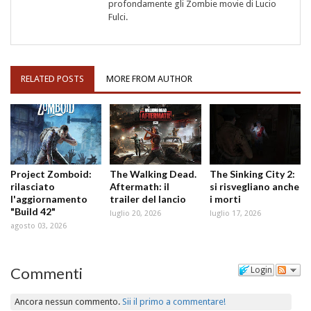
profondamente gli Zombie movie di Lucio
Fulci.
RELATED POSTS
MORE FROM AUTHOR
Project Zomboid:
The Walking Dead.
The Sinking City 2:
rilasciato
Aftermath: il
si risvegliano anche
l'aggiornamento
trailer del lancio
i morti
"Build 42"
luglio 20, 2026
luglio 17, 2026
agosto 03, 2026
Commenti
Login
Ancora nessun commento.
Sii il primo a commentare!