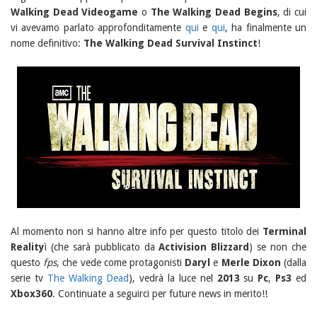
Walking Dead Videogame
o
The Walking Dead Begins
, di cui
vi avevamo parlato approfonditamente
qui
e
qui
, ha finalmente un
nome definitivo:
The Walking Dead Survival Instinct
!
Al momento non si hanno altre info per questo titolo dei
Terminal
Reality
ì (che sarà pubblicato da
Activision Blizzard
) se non che
questo
fps
, che vede come protagonisti
Daryl
e
Merle Dixon
(dalla
serie tv
The Walking Dead
), vedrà la luce nel
2013
su
Pc
,
Ps3
ed
Xbox360
. Continuate a seguirci per future news in merito!!