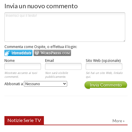
Invia un nuovo commento
Commenta come Ospite, o effettua il login:
Nome
Email
Sito Web (opzionale)
Mostrato accanto ai tuoi
Non sarà visibile
Sei hai un sito Web, linkalo
commenti.
pubblicamente.
qui.
Abbonati a
Invia Commento
Notizie Serie TV
More »