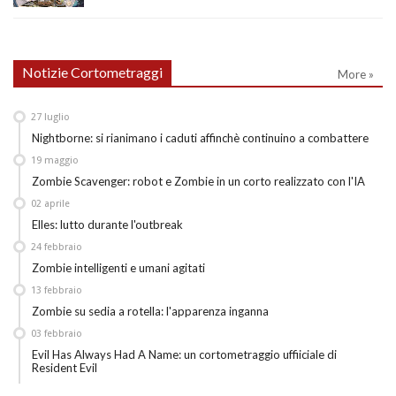
Notizie Cortometraggi
More »
27
luglio
Nightborne: si rianimano i caduti affinchè continuino a combattere
19
maggio
Zombie Scavenger: robot e Zombie in un corto realizzato con l'IA
02
aprile
Elles: lutto durante l'outbreak
24
febbraio
Zombie intelligenti e umani agitati
13
febbraio
Zombie su sedia a rotella: l'apparenza inganna
03
febbraio
Evil Has Always Had A Name: un cortometraggio uffiiciale di
Resident Evil