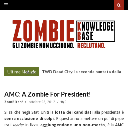
Ultime Notizie
TWD Dead City: la seconda puntata della
More »
Stagione 3 su Sky
AMC: A.Zombie For President!
ZomBitch!
ottobre 08, 2012
0
Si sa che negli Stati Uniti la
lotta dei candidati
alla presidenza è
senza esclusione di colpi
. E quest'anno a mettere un po' di pepe
tra i
leader
in lizza,
aggiungendone uno non-morto
, è la
AMC