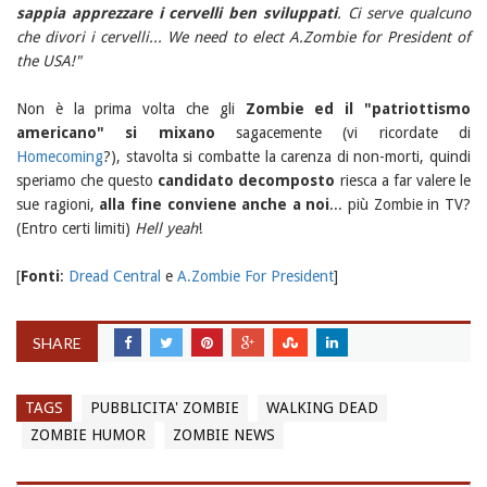
sappia apprezzare i cervelli ben sviluppati
. Ci serve qualcuno
che divori i cervelli... We need to elect A.Zombie for President of
the USA!"
Non è la prima volta che gli
Zombie ed il "patriottismo
americano" si mixano
sagacemente (vi ricordate di
Homecoming
?), stavolta si combatte la carenza di non-morti, quindi
speriamo che questo
candidato decomposto
riesca a far valere le
sue ragioni,
alla fine conviene anche a noi
... più Zombie in TV?
(Entro certi limiti)
Hell yeah
!
[
Fonti
:
Dread Central
e
A.Zombie For President
]
SHARE
TAGS
PUBBLICITA' ZOMBIE
WALKING DEAD
ZOMBIE HUMOR
ZOMBIE NEWS