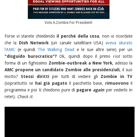
Vote A.Zombie For President!
Forse vi starete chiedendo
il perché della cosa
, non vi ricordate
che la
Dish Network
(un canale satellitare USA)
aveva silurato
l'AMC
(e quindi
The Walking Dead
e le sue altre serie) per un
"disguido burocratico"?
Ok, quindi dopo il primo
riot
sotto
forma di un fighissimo
Zombie-outbreak a New York
, adesso la
AMC propone un candidato Zombie alle presidenziali
, il suo
motto?
Stessi diritti
per tutti di vedere gli
Zombie in TV
(soprattutto se
hai già pagato
il pacchetto base,
rimuovono
il
programma e poi ti chiedono pure di
pagare
again
per vederlo in
rete!).
Check it
: