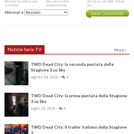
Mostrato accanto ai tuoi
Non sarà visibile
Sei hai un sito Web, linkalo
commenti.
pubblicamente.
qui.
Abbonati a
Invia Commento
Notizie Serie TV
More »
TWD Dead City: la seconda puntata della
Stagione 3 su Sky
agosto 04, 2026
0
TWD Dead City: la prima puntata della Stagione
3 su Sky
luglio 28, 2026
0
TWD Dead City: il trailer italiano della Stagione
3