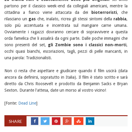
partono per il classico week-end da collegiali americani, mentre la
cittadina a fianco viene attaccata da dei
bioterroristi
, che
rilasciano un
gas
che, inalato, ricrea gli stessi sintomi della
rabbia
,
solo più accentuata e incentrata sul mangiare carne umana.
Ovviamente i ragazzi dovranno cercare di sopravvivere a questa
orda famelica che li assalirà da ogni parte. Dalle poche immagini che
sono presenti del set,
gli Zombie sono i classici non-morti
,
occhi quasi bianchi, escoriazioni, tagli, pezzi di pelle mancanti, in
una parola: Tradizionalisti.
Non ci resta che aspettare e giudicare quando il film uscirà (data
ancora da definirsi, sopratutto in Italia). Il film è stato scritto e sarà
diretto da Chris Roosevelt e prodotto da Benjamin Sacks e Bryan
Sexton. Durante l'attesa, date un morso al vostro vicino!
[Fonte:
Dead Line
]
SHARE