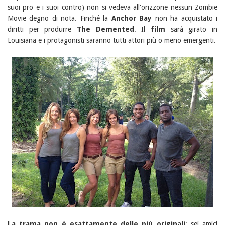
suoi pro e i suoi contro) non si vedeva all'orizzone nessun Zombie
Movie degno di nota. Finché la
Anchor Bay
non ha acquistato i
diritti per produrre
The Demented
. Il
film
sarà girato in
Louisiana e i protagonisti saranno tutti attori più o meno emergenti.
La trama non è esattamente delle più originali
: sei amici