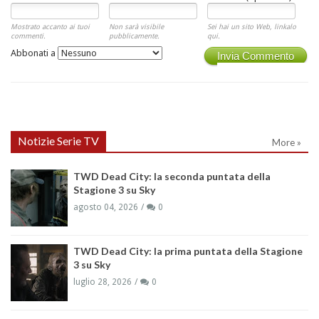
Mostrato accanto ai tuoi
Non sarà visibile
Sei hai un sito Web, linkalo
commenti.
pubblicamente.
qui.
Abbonati a
Invia Commento
Notizie Serie TV
More »
TWD Dead City: la seconda puntata della
Stagione 3 su Sky
agosto 04, 2026
0
TWD Dead City: la prima puntata della Stagione
3 su Sky
luglio 28, 2026
0