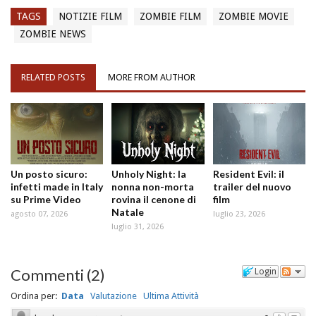
TAGS
NOTIZIE FILM
ZOMBIE FILM
ZOMBIE MOVIE
ZOMBIE NEWS
RELATED POSTS
MORE FROM AUTHOR
Un posto sicuro:
Unholy Night: la
Resident Evil: il
infetti made in Italy
nonna non-morta
trailer del nuovo
su Prime Video
rovina il cenone di
film
Natale
agosto 07, 2026
luglio 23, 2026
luglio 31, 2026
Commenti
(
2
)
Login
Ordina per:
Data
Valutazione
Ultima Attività