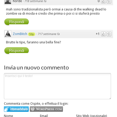
horde
0
·
718 settimane fa
mah sono tradizionalista però ormai a causa di the walking dead lo
zombie va di moda e credo che prima o poi ci si stuferà presto
Rispondi
ZomBitch
+1
·
717 settimane fa
59p
Brutte le tipe, faranno una bella fine?
Rispondi
Invia un nuovo commento
Commenta come Ospite, o effettua il login:
Nome
Email
Sito Web (opzionale)