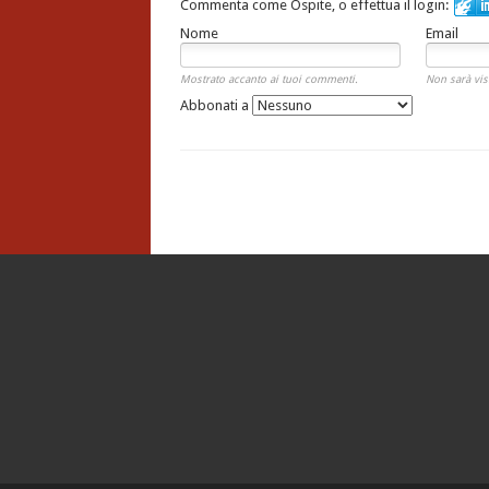
Commenta come Ospite, o effettua il login:
Nome
Email
Mostrato accanto ai tuoi commenti.
Non sarà vis
Abbonati a