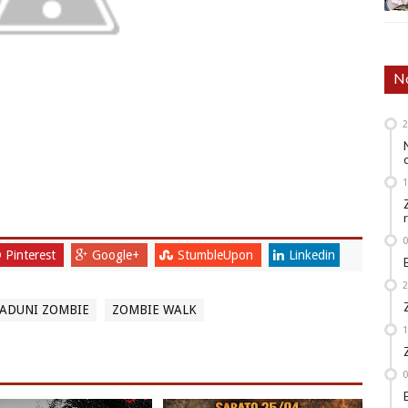
No
Pinterest
Google+
StumbleUpon
Linkedin
ADUNI ZOMBIE
ZOMBIE WALK