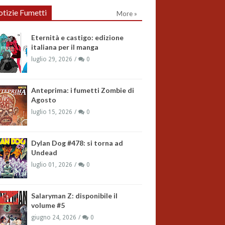
tizie Fumetti
More »
Eternità e castigo: edizione
italiana per il manga
luglio 29, 2026
0
Anteprima: i fumetti Zombie di
Agosto
luglio 15, 2026
0
Dylan Dog #478: si torna ad
Undead
luglio 01, 2026
0
Salaryman Z: disponibile il
volume #5
giugno 24, 2026
0