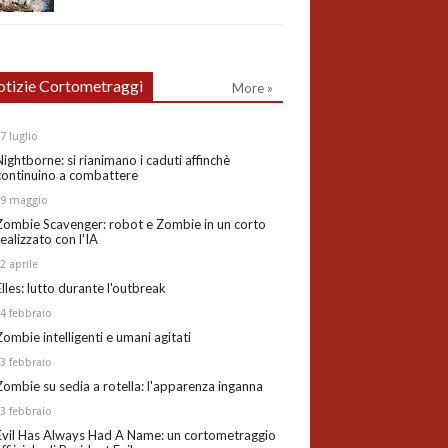
tizie Cortometraggi
More »
27
luglio
Nightborne: si rianimano i caduti affinchè
continuino a combattere
19
maggio
Zombie Scavenger: robot e Zombie in un corto
realizzato con l'IA
02
aprile
Elles: lutto durante l'outbreak
24
febbraio
Zombie intelligenti e umani agitati
13
febbraio
Zombie su sedia a rotella: l'apparenza inganna
03
febbraio
Evil Has Always Had A Name: un cortometraggio