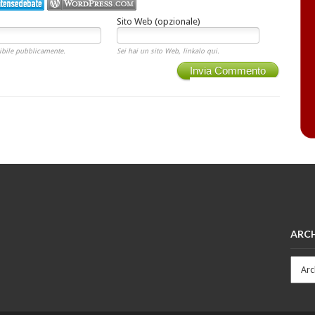
Sito Web (opzionale)
ibile pubblicamente.
Sei hai un sito Web, linkalo qui.
Invia Commento
ARCH