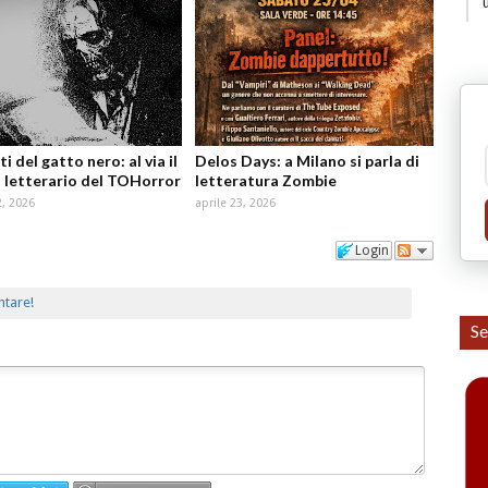
ti del gatto nero: al via il
Delos Days: a Milano si parla di
 letterario del TOHorror
letteratura Zombie
, 2026
aprile 23, 2026
Login
ntare!
Se