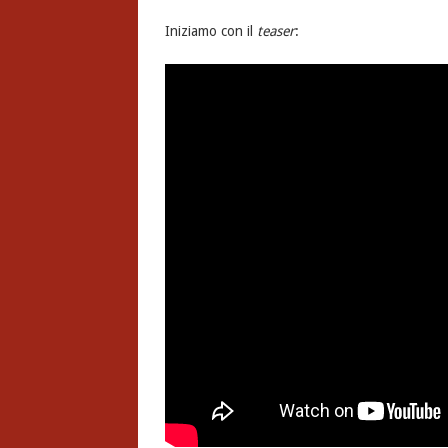
Iniziamo con il
teaser
: