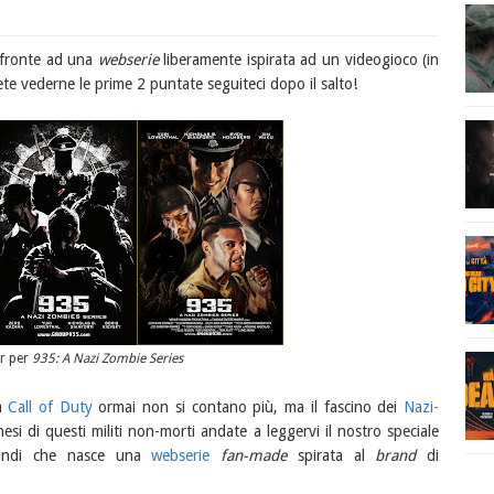
i fronte ad una
webserie
liberamente ispirata ad un videogioco (in
ete vederne le prime 2 puntate seguiteci dopo il salto!
er per
935: A Nazi Zombie Series
ca
Call of Duty
ormai non si contano più, ma il fascino dei
Nazi-
enesi di questi militi non-morti andate a leggervi il nostro speciale
uindi che nasce una
webserie
fan-made
spirata al
brand
di