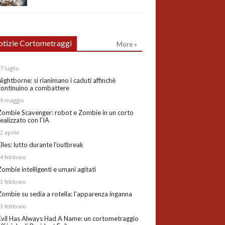
tizie Cortometraggi
More »
27
luglio
Nightborne: si rianimano i caduti affinchè
continuino a combattere
19
maggio
Zombie Scavenger: robot e Zombie in un corto
realizzato con l'IA
02
aprile
Elles: lutto durante l'outbreak
24
febbraio
Zombie intelligenti e umani agitati
13
febbraio
Zombie su sedia a rotella: l'apparenza inganna
03
febbraio
Evil Has Always Had A Name: un cortometraggio