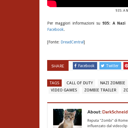
935: A N
Per maggiori informazioni su
935: A Nazi
Facebook
.
[Fonte:
DreadCentral
]
SHARE
Facebook
Twitter
TAGS
CALL OF DUTY
NAZI ZOMBIE
VIDEO GAMES
ZOMBIE TRAILER
Z
About:
DarkSchneid
Reputa "Zombi" di Romero,
influenzato dal videoclip 