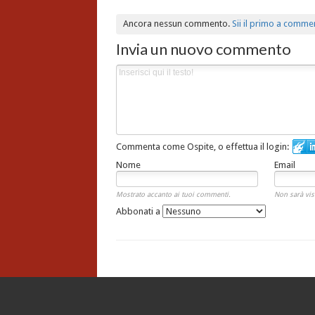
Ancora nessun commento.
Sii il primo a comme
Invia un nuovo commento
Commenta come Ospite, o effettua il login:
Nome
Email
Mostrato accanto ai tuoi commenti.
Non sarà vis
Abbonati a