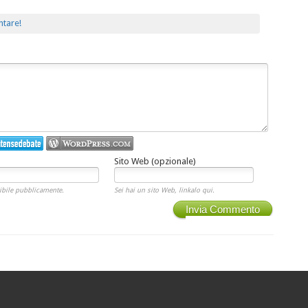
ntare!
Sito Web (opzionale)
ibile pubblicamente.
Sei hai un sito Web, linkalo qui.
Invia Commento