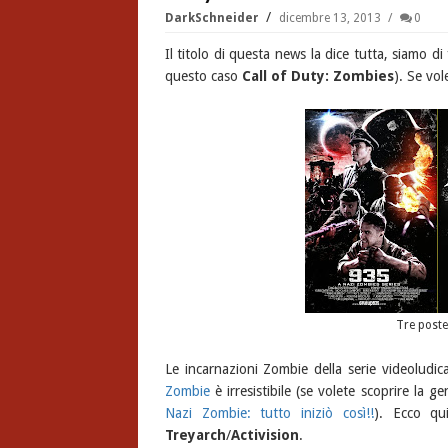
DarkSchneider
dicembre 13, 2013
0
Il titolo di questa news la dice tutta, siamo d
questo caso
Call of Duty: Zombies
). Se vol
Tre post
Le incarnazioni Zombie della serie videoludi
Zombie
è irresistibile (se volete scoprire la g
Nazi Zombie: tutto iniziò così!!
). Ecco q
Treyarch
/
Activision
.