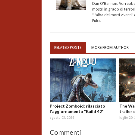
Dan O'Bannon. Vorrebbe 
mostri in grado di terro
"L’alba dei morti vivent
Fulci.
RELATED POSTS
MORE FROM AUTHOR
Project Zomboid: rilasciato
The Wal
l'aggiornamento "Build 42"
trailer 
agosto 03, 2026
luglio 20,
Commenti