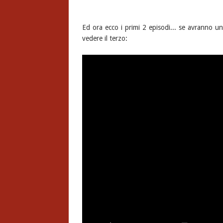
Ed ora ecco i primi 2 episodi... se avranno 
vedere il terzo: