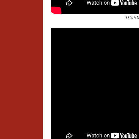
935: A N