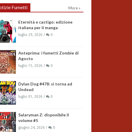
tizie Fumetti
More »
Eternità e castigo: edizione
italiana per il manga
luglio 29, 2026
0
Anteprima: i fumetti Zombie di
Agosto
luglio 15, 2026
0
Dylan Dog #478: si torna ad
Undead
luglio 01, 2026
0
Salaryman Z: disponibile il
volume #5
giugno 24, 2026
0