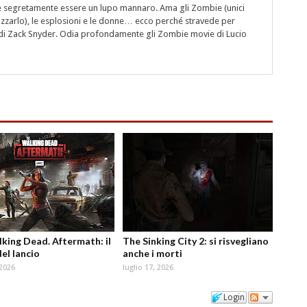
segretamente essere un lupo mannaro. Ama gli Zombie (unici
rizzarlo), le esplosioni e le donne… ecco perché stravede per
i" di Zack Snyder. Odia profondamente gli Zombie movie di Lucio
king Dead. Aftermath: il
The Sinking City 2: si risvegliano
del lancio
anche i morti
 2026
luglio 17, 2026
Login