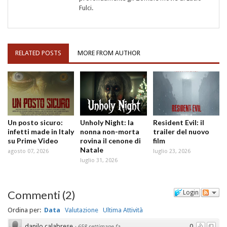
Fulci.
RELATED POSTS
MORE FROM AUTHOR
Un posto sicuro:
Unholy Night: la
Resident Evil: il
infetti made in Italy
nonna non-morta
trailer del nuovo
su Prime Video
rovina il cenone di
film
Natale
agosto 07, 2026
luglio 23, 2026
luglio 31, 2026
Commenti
(
2
)
Login
Ordina per:
Data
Valutazione
Ultima Attività
danilo calabrese
0
·
658 settimane fa