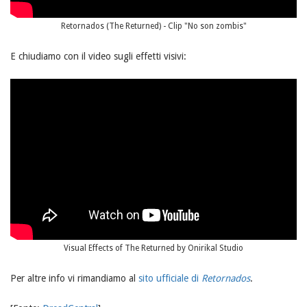
Retornados (The Returned) - Clip "No son zombis"
E chiudiamo con il video sugli effetti visivi:
Visual Effects of The Returned by Onirikal Studio
Per altre info vi rimandiamo al
sito ufficiale di
Retornados
.