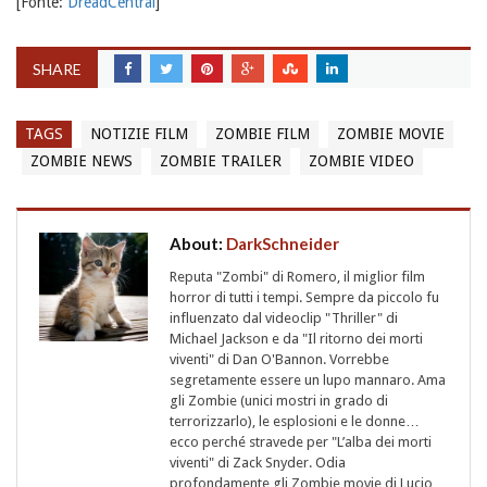
[Fonte:
DreadCentral
]
SHARE
TAGS
NOTIZIE FILM
ZOMBIE FILM
ZOMBIE MOVIE
ZOMBIE NEWS
ZOMBIE TRAILER
ZOMBIE VIDEO
About:
DarkSchneider
Reputa "Zombi" di Romero, il miglior film
horror di tutti i tempi. Sempre da piccolo fu
influenzato dal videoclip "Thriller" di
Michael Jackson e da "Il ritorno dei morti
viventi" di Dan O'Bannon. Vorrebbe
segretamente essere un lupo mannaro. Ama
gli Zombie (unici mostri in grado di
terrorizzarlo), le esplosioni e le donne…
ecco perché stravede per "L’alba dei morti
viventi" di Zack Snyder. Odia
profondamente gli Zombie movie di Lucio