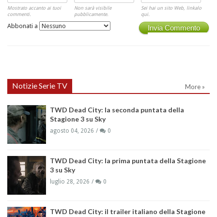
Mostrato accanto ai tuoi
Non sarà visibile
Sei hai un sito Web, linkalo
commenti.
pubblicamente.
qui.
Abbonati a
Invia Commento
Notizie Serie TV
More »
TWD Dead City: la seconda puntata della
Stagione 3 su Sky
agosto 04, 2026
0
TWD Dead City: la prima puntata della Stagione
3 su Sky
luglio 28, 2026
0
TWD Dead City: il trailer italiano della Stagione