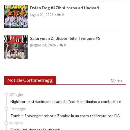
Dylan Dog #478: si torna ad Undead
luglio 01, 2026
0
Salaryman Z: disponibile il volume #5
giugno 24, 2026
0
Notizie Cortometraggi
More »
27
luglio
Nightborne: si rianimano i caduti affinchè continuino a combattere
19
maggio
Zombie Scavenger: robot e Zombie in un corto realizzato con l'IA
02
aprile