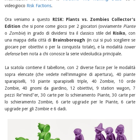
videogioco
Risk Factions
.
Ora veniamo a questo
RISK: Plants vs. Zombies Collector's
Edition
che si pone come gioco per 2 giocatori (ovviamente
Piante
o
Zombie
) in grado di dividersi tra il classico stile del
Risiko
, con
una mappa della città di
Brainsborough
(in cui si può scegliere se
giocare per obiettivi o per la conquista totale), e la modalità
tower
defense
ben nota a chi conosce la serie videoludica principale.
La scatola contiene il tabellone, con 2 diverse facce per le modalità
sopra elencate (che vedete nell'immagine di apertura), 40 piante
sparapiselli, 10 piante sparapiselli triple, 40 Zombie, 10 orde
Zombie, 40 gnomi da giardino, 12 obiettivi, 9 station wagon, 7
pezzi Re"mind"er, 30 carte per lo schieramento Piante, 30 carte per
lo schieramento Zombie, 6 carte upgrade per le Piante, 6 carte
upgrade per gli Zombie e 6 dadi.