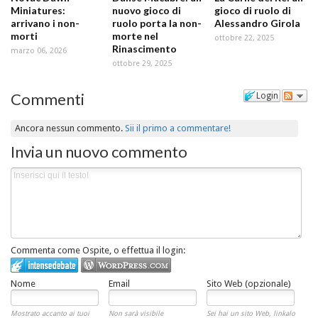
Miniatures:
nuovo gioco di
gioco di ruolo di
arrivano i non-
ruolo porta la non-
Alessandro Girola
morti
morte nel
ottobre 22, 2025
Rinascimento
marzo 06, 2026
ottobre 29, 2025
Commenti
Login
Ancora nessun commento.
Sii il primo a commentare!
Invia un nuovo commento
Commenta come Ospite, o effettua il login:
Nome
Email
Sito Web (opzionale)
Mostrato accanto ai tuoi
Non sarà visibile
Sei hai un sito Web, linkalo