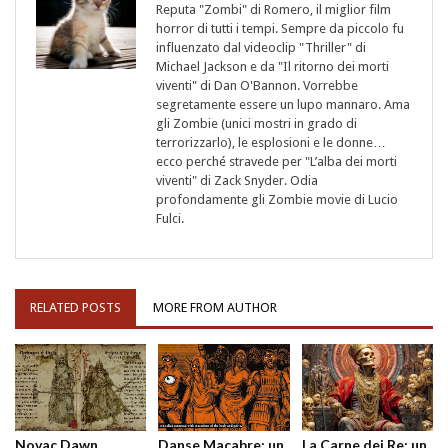
Reputa "Zombi" di Romero, il miglior film
horror di tutti i tempi. Sempre da piccolo fu
influenzato dal videoclip "Thriller" di
Michael Jackson e da "Il ritorno dei morti
viventi" di Dan O'Bannon. Vorrebbe
segretamente essere un lupo mannaro. Ama
gli Zombie (unici mostri in grado di
terrorizzarlo), le esplosioni e le donne…
ecco perché stravede per "L’alba dei morti
viventi" di Zack Snyder. Odia
profondamente gli Zombie movie di Lucio
Fulci.
RELATED POSTS
MORE FROM AUTHOR
Novac Dawn
Danse Macabre: un
La Carne dei Re: un