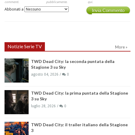
commenti.
pubblicamente.
qui.
Abbonati a
Invia Commento
Notizie Serie TV
More »
TWD Dead City: la seconda puntata della
Stagione 3 su Sky
agosto 04, 2026
0
TWD Dead City: la prima puntata della Stagione
3 su Sky
luglio 28, 2026
0
TWD Dead City: il trailer italiano della Stagione
3