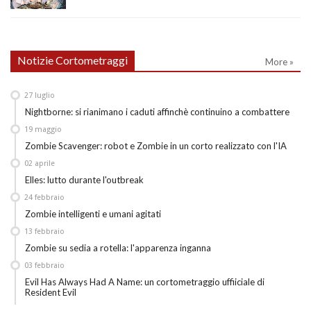
Notizie Cortometraggi
More »
27
luglio
Nightborne: si rianimano i caduti affinchè continuino a combattere
19
maggio
Zombie Scavenger: robot e Zombie in un corto realizzato con l'IA
02
aprile
Elles: lutto durante l'outbreak
24
febbraio
Zombie intelligenti e umani agitati
13
febbraio
Zombie su sedia a rotella: l'apparenza inganna
03
febbraio
Evil Has Always Had A Name: un cortometraggio uffiiciale di
Resident Evil