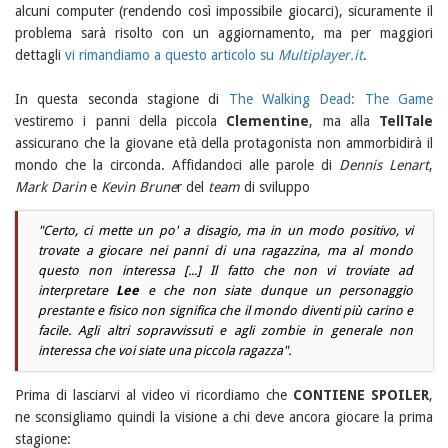
alcuni computer (rendendo così impossibile giocarci), sicuramente il
problema sarà risolto con un aggiornamento, ma per maggiori
dettagli
vi rimandiamo a questo articolo su
Multiplayer.it
.
In questa seconda stagione di
The Walking Dead: The Game
vestiremo i panni della piccola
Clementine
, ma alla
TellTale
assicurano che la giovane età della protagonista non ammorbidirà il
mondo che la circonda. Affidandoci alle parole di
Dennis Lenart
,
Mark Darin
e
Kevin Brune
r del
team
di sviluppo
"Certo, ci mette un po' a disagio, ma in un modo positivo, vi
trovate a giocare nei panni di una ragazzina, ma al mondo
questo non interessa [...] Il fatto che non vi troviate ad
interpretare
Lee
e che non siate dunque un personaggio
prestante e fisico non significa che il mondo diventi più carino e
facile. Agli altri sopravvissuti e agli zombie in generale non
interessa che voi siate una piccola ragazza".
Prima di lasciarvi al video vi ricordiamo che
CONTIENE SPOILER
,
ne sconsigliamo quindi la visione a chi deve ancora giocare la prima
stagione: