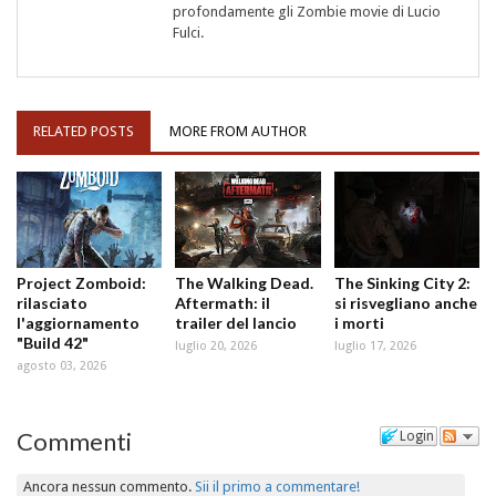
profondamente gli Zombie movie di Lucio
Fulci.
RELATED POSTS
MORE FROM AUTHOR
Project Zomboid:
The Walking Dead.
The Sinking City 2:
rilasciato
Aftermath: il
si risvegliano anche
l'aggiornamento
trailer del lancio
i morti
"Build 42"
luglio 20, 2026
luglio 17, 2026
agosto 03, 2026
Commenti
Login
Ancora nessun commento.
Sii il primo a commentare!