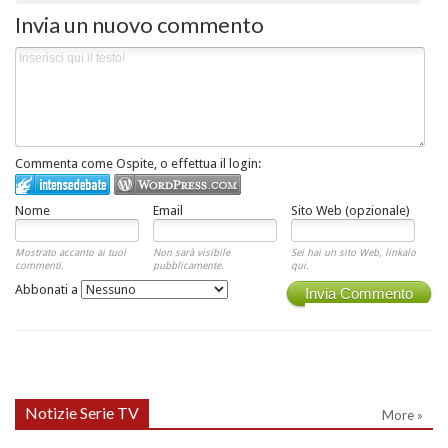
Invia un nuovo commento
Commenta come Ospite, o effettua il login:
Nome
Email
Sito Web (opzionale)
Mostrato accanto ai tuoi
Non sarà visibile
Sei hai un sito Web, linkalo
commenti.
pubblicamente.
qui.
Abbonati a
Invia Commento
Notizie Serie TV
More »