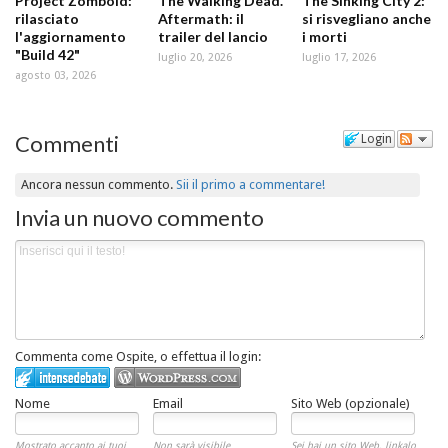
Project Zomboid:
The Walking Dead.
The Sinking City 2:
rilasciato
Aftermath: il
si risvegliano anche
l'aggiornamento
trailer del lancio
i morti
"Build 42"
luglio 20, 2026
luglio 17, 2026
agosto 03, 2026
Commenti
Login
Ancora nessun commento.
Sii il primo a commentare!
Invia un nuovo commento
Commenta come Ospite, o effettua il login:
Nome
Email
Sito Web (opzionale)
Mostrato accanto ai tuoi
Non sarà visibile
Sei hai un sito Web, linkalo