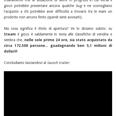
chiaramente che la situazione di
work in progress
in cui versa il
gioco potrebbe presentare ancora qualche
bug
e ne sconsigliano
l'acquisto a chi potrebbe aver difficoltà a trovarsi tra le mani un
prodotto non ancora finito (quindi siete avvisati!).
Ma cosa significa il titolo di apertura? Ve lo diciamo subito: su
Steam
il gioco è saldamente in testa alle classifiche di vendita e
sembra che,
nelle sole prime 24 ore, sia stato acquistato da
circa 172.500 persone... guadagnando ben 5,1 milioni di
dollari!!
Concludiamo lasciandovi al
launch trailer
: