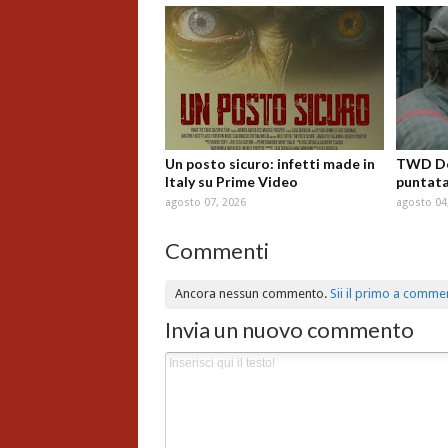
Un posto sicuro: infetti made in
TWD Dea
Italy su Prime Video
puntata
agosto 07, 2026
agosto 04
Commenti
Ancora nessun commento.
Sii il primo a comme
Invia un nuovo commento