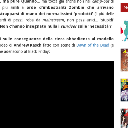
o,
ma pure Quando
... ma tocca già anche noi) nei
camp-out
di
No
 più simili a
orde d'imbestialiti Zombie che arrivano
r strapparsi di mano dei normalissimi 'prodotti'
(il più delle
liardi di pezzi, roba da
mainstream
, non pezzi-unici... 'stupidi'
Non c'hanno insegnato nulla i
survivor
sulle 'necessità'?
i sulle conseguenze della cieca obbedienza al modello
video di
Andrew Kasch
fatto con scene di
Dawn of the Dead
(e
e aderiscono al Black Friday: