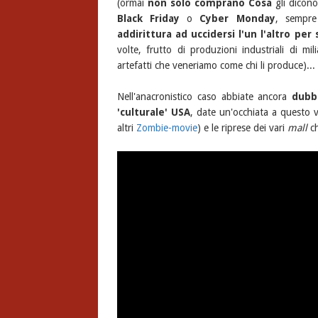
(ormai
non solo comprano Cosa
gli dicon
Black Friday
o
Cyber Monday
, sempre
addirittura ad uccidersi l'un l'altro pe
volte, frutto di produzioni industriali di mi
artefatti che veneriamo come chi li produce)...
Nell'anacronistico caso abbiate ancora
dubb
'culturale' USA
, date un'occhiata a questo 
altri
Zombie-movie
) e le riprese dei vari
mall
ch