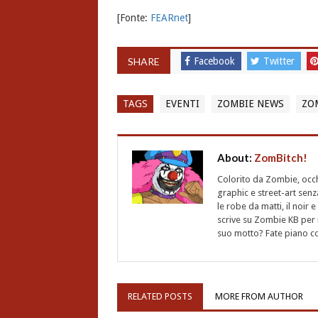
[Fonte:
FEARnet
]
SHARE
Facebook
Twitter
TAGS
EVENTI
ZOMBIE NEWS
ZO
About:
ZomBitch!
Colorito da Zombie, occhi
graphic e street-art senz
le robe da matti, il noir
scrive su Zombie KB per i
suo motto? Fate piano c
RELATED POSTS
MORE FROM AUTHOR