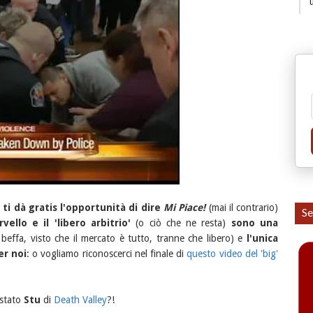
 ti dà gratis l'opportunità di dire
Mi Piace!
(mai il contrario)
Se
rvello e il 'libero arbitrio'
(o ciò che ne resta)
sono una
 beffa, visto che il mercato è tutto, tranne che libero) e
l'unica
er noi
: o vogliamo riconoscerci nel finale di
questo video del 'big'
 stato
Stu
di
Death Valley
?!