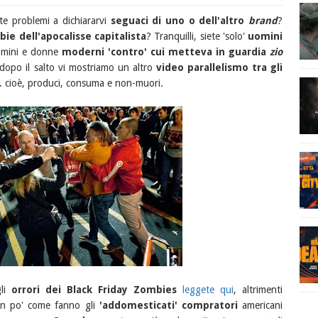
e problemi a dichiararvi
seguaci di uno o dell'altro
brand
?
ie dell'apocalisse capitalista
? Tranquilli, siete 'solo'
uomini
uomini e donne
moderni 'contro' cui metteva in guardia
zio
 dopo il salto vi mostriamo un altro
video parallelismo tra gli
.. cioè, produci, consuma e non-muori.
gli
orrori dei Black Friday Zombies
leggete qui
, altrimenti
Un po' come fanno gli
'addomesticati' compratori
americani