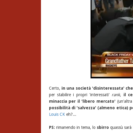
Certo,
in una società 'disinteressata' che
per stabilire i propri 'interessati'
rank
,
il ce
minaccia per il 'libero mercato'
(un'altra
possibilità di 'salvezza' (almeno etica) p
Louis CK
eh?...
PS:
rimanendo in tema, lo
sbirro
quassù sarà