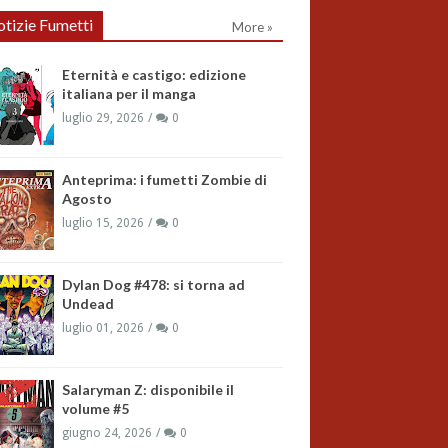
tizie Fumetti
More »
Eternità e castigo: edizione
italiana per il manga
luglio 29, 2026
0
Anteprima: i fumetti Zombie di
Agosto
luglio 15, 2026
0
Dylan Dog #478: si torna ad
Undead
luglio 01, 2026
0
Salaryman Z: disponibile il
volume #5
giugno 24, 2026
0