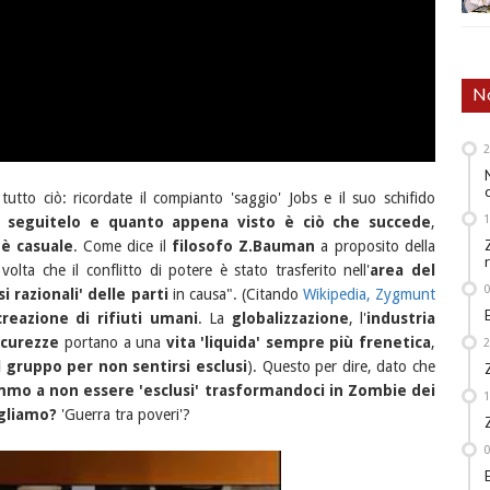
No
utto ciò: ricordate il compianto 'saggio' Jobs e il suo schifido
,
seguitelo e quanto appena visto è ciò che succede
,
è casuale
. Come dice il
filosofo Z.Bauman
a proposito della
volta che il conflitto di potere è stato trasferito nell'
area del
i razionali' delle parti
in causa". (Citando
Wikipedia, Zygmunt
eazione di rifiuti umani
. La
globalizzazione
, l'
industria
icurezze
portano a una
vita 'liquida' sempre più frenetica
,
el gruppo per non sentirsi esclusi
). Questo per dire, dato che
mo a non essere 'esclusi' trasformandoci in Zombie dei
gliamo?
'Guerra tra poveri'?