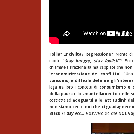
Follia? Inciviltà? Regressione?
Niente di t
motto "
Stay hungry, stay foolish
"? Ecco
chiamatela irrazionalità ma sappiate che
non 
'economicizzazione del conflitto'
: "Una 
consumo, è difficile definire gli 'interess
lega tra loro i concetti di
consumismo e cr
della paura
e lo
smantellamento delle s
costretta ad
adeguarsi alle 'attitudini' d
non siamo certo noi che ci guadagnerem
Black Friday
ecc... è davvero ciò che
NOI vo