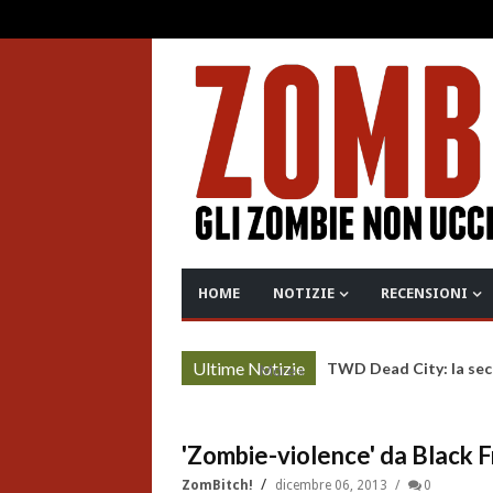
HOME
NOTIZIE
RECENSIONI
Ultime Notizie
TWD Dead City: la sec
More »
'Zombie-violence' da Black F
ZomBitch!
dicembre 06, 2013
0