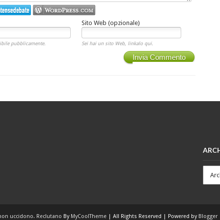
Sito Web (opzionale)
ibile pubblicamente.
Sei hai un sito Web, linkalo qui.
Invia Commento
ARCH
non uccidono. Reclutano
By
MyCoolTheme
| All Rights Reserved | Powered by
Blogger