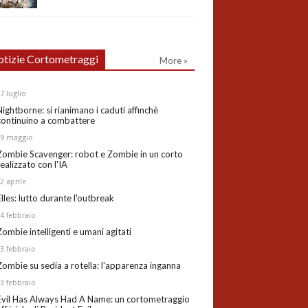
tizie Cortometraggi
More »
27
luglio
Nightborne: si rianimano i caduti affinchè
continuino a combattere
19
maggio
Zombie Scavenger: robot e Zombie in un corto
realizzato con l'IA
02
aprile
Elles: lutto durante l'outbreak
24
febbraio
Zombie intelligenti e umani agitati
13
febbraio
Zombie su sedia a rotella: l'apparenza inganna
03
febbraio
Evil Has Always Had A Name: un cortometraggio