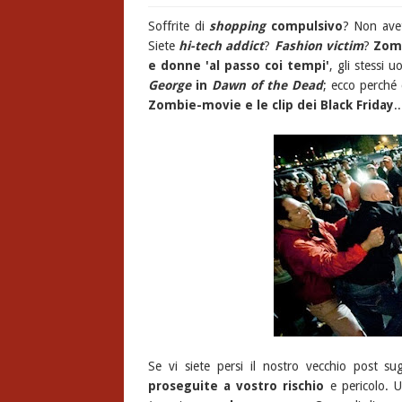
Soffrite di
shopping
compulsivo
? Non avet
Siete
hi-tech addict
?
Fashion victim
?
Zomb
e donne 'al passo coi tempi'
, gli stessi 
George
in
Dawn of the Dead
; ecco perché
Zombie-movie e le clip dei Black Friday
.
Se vi siete persi il nostro vecchio post su
proseguite a vostro rischio
e pericolo. 