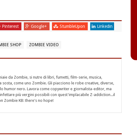
Pinterest
Google+
StumbleUpon
Linkedin
MBIE SHOP
ZOMBIE VIDEO
aie da Zombie, si nutre di libri, fumetti, film-serie, musica,
a sosta, come uno Zombie. Gli piacciono le robe creative, diverse,
 e lo humor nero. Lavora come copywriter e giornalista-editor, ma
nfettare più vergini possibili con quest'implacabile Z-addiction...il
on Zombie KB: there's no hope!