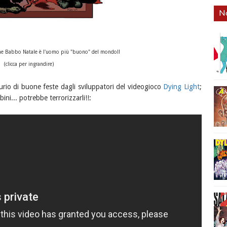
No
he Babbo Natale è l'uomo più "buono" del mondo!!
(clicca per ingrandire)
urio di buone feste dagli sviluppatori del videogioco
Dying Light
;
ni... potrebbe terrorizzarli!!: