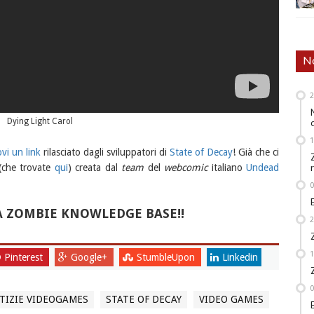
No
Dying Light Carol
vi un link
rilasciato dagli sviluppatori di
State of Decay
! Già che ci
 (che trovate
qui
) creata dal
team
del
webcomic
italiano
Undead
A ZOMBIE KNOWLEDGE BASE!!
Pinterest
Google+
StumbleUpon
Linkedin
TIZIE VIDEOGAMES
STATE OF DECAY
VIDEO GAMES