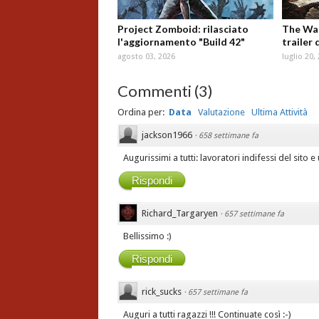
Project Zomboid: rilasciato
The Wal
l'aggiornamento "Build 42"
trailer 
agosto 03, 2026
luglio 20,
Commenti
(
3
)
Ordina per:
Data
Valutazione
Ultima Attività
jackson1966
·
658 settimane fa
Augurissimi a tutti: lavoratori indifessi del sito e 
Rispondi
Richard_Targaryen
·
657 settimane fa
Bellissimo :)
Rispondi
rick_sucks
·
657 settimane fa
Auguri a tutti ragazzi !!! Continuate così :-)