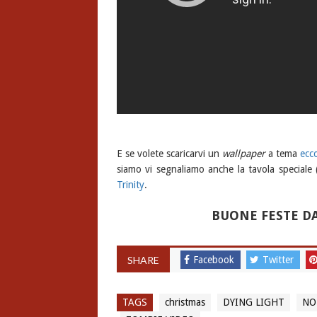
E se volete scaricarvi un
wallpaper
a tema
ecco
siamo vi segnaliamo anche la tavola speciale
Trinity
.
BUONE FESTE D
SHARE
Facebook
Twitter
TAGS
christmas
DYING LIGHT
NO