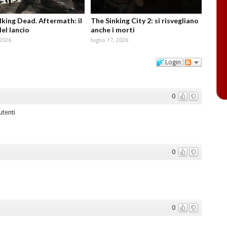
king Dead. Aftermath: il
The Sinking City 2: si risvegliano
del lancio
anche i morti
 2026
luglio 17, 2026
Login
0
utenti
0
0