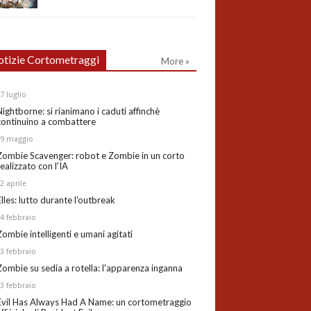
tizie Cortometraggi
More »
27
luglio
Nightborne: si rianimano i caduti affinchè
continuino a combattere
19
maggio
Zombie Scavenger: robot e Zombie in un corto
realizzato con l'IA
02
aprile
Elles: lutto durante l'outbreak
24
febbraio
Zombie intelligenti e umani agitati
13
febbraio
Zombie su sedia a rotella: l'apparenza inganna
03
febbraio
Evil Has Always Had A Name: un cortometraggio