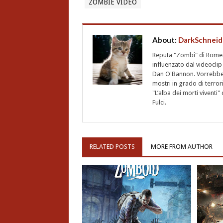
ZOMBIE VIDEO
About:
DarkSchneid
Reputa "Zombi" di Romero,
influenzato dal videoclip 
Dan O'Bannon. Vorrebbe 
mostri in grado di terro
"L’alba dei morti vivent
Fulci.
RELATED POSTS
MORE FROM AUTHOR