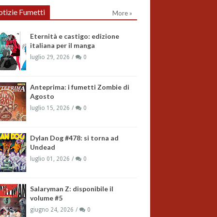
tizie Fumetti
More »
Eternità e castigo: edizione
italiana per il manga
luglio 29, 2026
0
Anteprima: i fumetti Zombie di
Agosto
luglio 15, 2026
0
Dylan Dog #478: si torna ad
Undead
luglio 01, 2026
0
Salaryman Z: disponibile il
volume #5
giugno 24, 2026
0