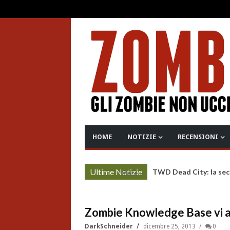
HOME
NOTIZIE
RECENSIONI
Ultime Notizie
TWD Dead City: la sec
More »
Zombie Knowledge Base vi a
DarkSchneider
dicembre 25, 2013
0