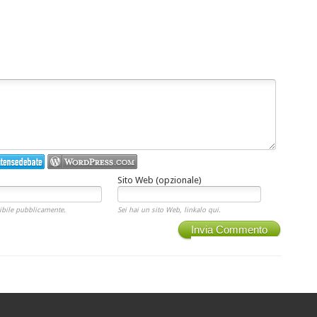
Sito Web (opzionale)
ibile pubblicamente.
Sei hai un sito Web, linkalo qui.
Invia Commento