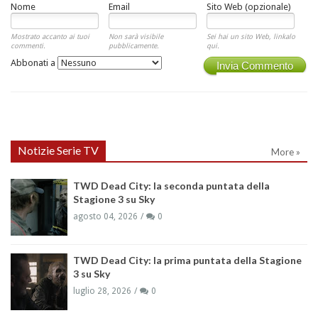
Nome
Email
Sito Web (opzionale)
Mostrato accanto ai tuoi
Non sarà visibile
Sei hai un sito Web, linkalo
commenti.
pubblicamente.
qui.
Abbonati a
Invia Commento
Notizie Serie TV
More »
TWD Dead City: la seconda puntata della
Stagione 3 su Sky
agosto 04, 2026
0
TWD Dead City: la prima puntata della Stagione
3 su Sky
luglio 28, 2026
0