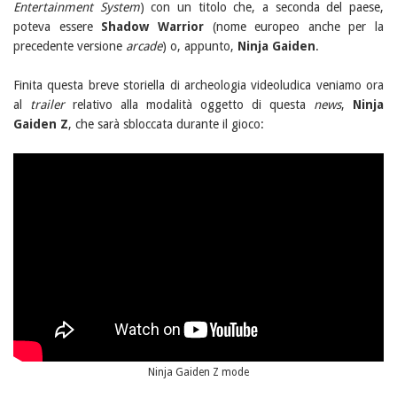
Entertainment System
) con un titolo che, a seconda del paese,
poteva essere
Shadow Warrior
(nome europeo anche per la
precedente versione
arcade
) o, appunto,
Ninja Gaiden
.
Finita questa breve storiella di archeologia videoludica veniamo ora
al
trailer
relativo alla modalità oggetto di questa
news
,
Ninja
Gaiden Z
, che sarà sbloccata durante il gioco:
Ninja Gaiden Z mode