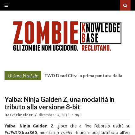
Ultime Notizie
Nightborne: si rianimano i caduti affinchè
More »
continuino a combattere
Yaiba: Ninja Gaiden Z, una modalità in
tributo alla versione 8-bit
DarkSchneider
dicembre 14, 2013
0
Yaiba: Ninja Gaiden Z
, gioco che a fine Febbraio uscirà su
Pc
/
Ps
3/
Xbox360
, mostra un
trailer
di una modalità/tributo all'era