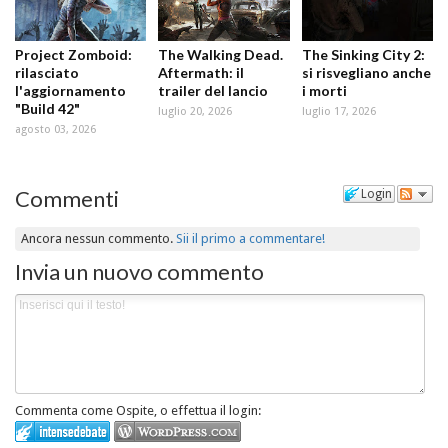
Project Zomboid:
The Walking Dead.
The Sinking City 2:
rilasciato
Aftermath: il
si risvegliano anche
l'aggiornamento
trailer del lancio
i morti
"Build 42"
luglio 20, 2026
luglio 17, 2026
agosto 03, 2026
Commenti
Login
Ancora nessun commento.
Sii il primo a commentare!
Invia un nuovo commento
Commenta come Ospite, o effettua il login: