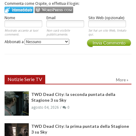
Commenta come Ospite, o effettua il login:
Nome
Email
Sito Web (opzionale)
Mostrato accanto ai tuoi
Non sarà visibile
Sei hai un sito Web, linkalo
commenti.
pubblicamente.
qui.
Abbonati a
Invia Commento
Notizie Serie TV
More »
TWD Dead City: la seconda puntata della
Stagione 3 su Sky
agosto 04, 2026
0
TWD Dead City: la prima puntata della Stagione
3 su Sky