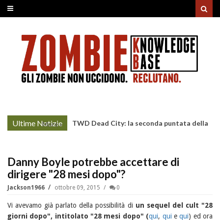
Ultime Notizie
TWD Dead City: la seconda puntata della
More »
Stagione 3 su Sky
Danny Boyle potrebbe accettare di
dirigere "28 mesi dopo"?
Jackson1966
ottobre 09, 2015
0
Vi avevamo già parlato della possibilità di
un sequel del cult "28
giorni dopo", intitolato "28 mesi dopo" (
qui
,
qui
e
qui
) ed ora