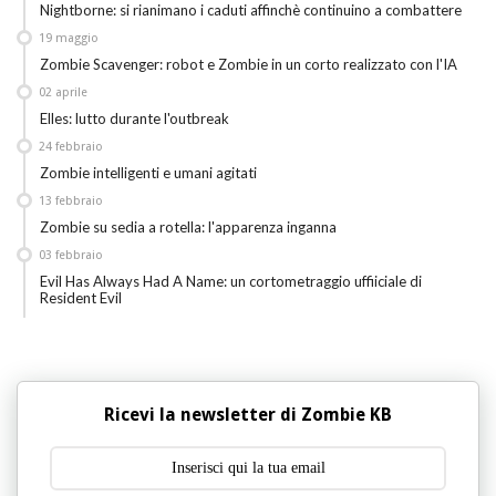
Nightborne: si rianimano i caduti affinchè continuino a combattere
19
maggio
Zombie Scavenger: robot e Zombie in un corto realizzato con l'IA
02
aprile
Elles: lutto durante l'outbreak
24
febbraio
Zombie intelligenti e umani agitati
13
febbraio
Zombie su sedia a rotella: l'apparenza inganna
03
febbraio
Evil Has Always Had A Name: un cortometraggio uffiiciale di
Resident Evil
Ricevi la newsletter di Zombie KB