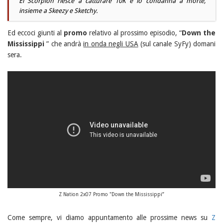
El Scorpion riesce a catturare 10K e lo condanna a morte,
insieme a Skeezy e Sketchy.
Ed eccoci giunti al
promo
relativo al prossimo episodio, “
Down the
Mississippi
” che andrà
in onda negli USA
(sul canale SyFy) domani
sera.
Z Nation 2x07 Promo "Down the Mississippi”
Come sempre, vi diamo appuntamento alle prossime news su
Z