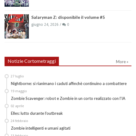
Salaryman Z: disponibile il volume #5
giugno 24, 2026
0
Notizie Cortometraggi
More »
27
luglio
Nightborne: si rianimano i caduti affinchè continuino a combattere
19
maggio
Zombie Scavenger: robot e Zombie in un corto realizzato con l'IA
02
aprile
Elles: lutto durante l'outbreak
24
febbraio
Zombie intelligenti e umani agitati
13
febbraio