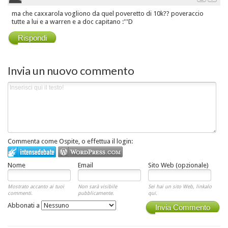
ma che caxxarola vogliono da quel poveretto di 10k?? poveraccio
tutte a lui e a warren e a doc capitano :'''D
Rispondi
Invia un nuovo commento
Commenta come Ospite, o effettua il login:
Nome
Email
Sito Web (opzionale)
Mostrato accanto ai tuoi
Non sarà visibile
Sei hai un sito Web, linkalo
commenti.
pubblicamente.
qui.
Abbonati a
Invia Commento