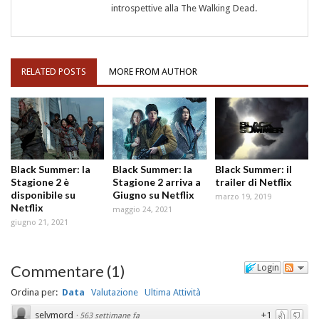
introspettive alla The Walking Dead.
RELATED POSTS
MORE FROM AUTHOR
Black Summer: la
Black Summer: la
Black Summer: il
Stagione 2 è
Stagione 2 arriva a
trailer di Netflix
disponibile su
Giugno su Netflix
marzo 19, 2019
Netflix
maggio 24, 2021
giugno 21, 2021
Commentare
(
1
)
Login
Ordina per:
Data
Valutazione
Ultima Attività
selvmord
+1
·
563 settimane fa