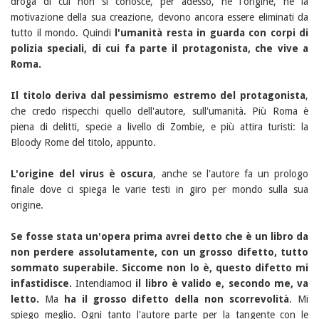
droga di cui non si conosce, per adesso, nè l'origine, nè la
motivazione della sua creazione, devono ancora essere eliminati da
tutto il mondo. Quindi
l'umanità resta in guarda con corpi di
polizia speciali, di cui fa parte il protagonista, che vive a
Roma.
Il titolo deriva dal pessimismo estremo del protagonista
,
che credo rispecchi quello dell'autore, sull'umanità. Più Roma è
piena di delitti, specie a livello di Zombie, e più attira turisti: la
Bloody Rome del titolo, appunto.
L'origine del virus è oscura
, anche se l'autore fa un prologo
finale dove ci spiega le varie testi in giro per mondo sulla sua
origine.
Se fosse stata un'opera prima avrei detto che è un libro da
non perdere assolutamente, con un grosso difetto, tutto
sommato superabile. Siccome non lo è, questo difetto mi
infastidisce.
Intendiamoci
il libro è valido e, secondo me, va
letto.
Ma
ha il grosso difetto della non scorrevolità
. Mi
spiego meglio. Ogni tanto l'autore parte per la tangente con le