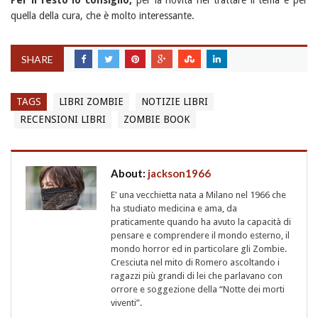
Per il resto lo consiglio,
per la novità nel trattare il tema e per
quella della cura, che è molto interessante.
SHARE
TAGS
LIBRI ZOMBIE
NOTIZIE LIBRI
RECENSIONI LIBRI
ZOMBIE BOOK
About:
jackson1966
E' una vecchietta nata a Milano nel 1966 che
ha studiato medicina e ama, da
praticamente quando ha avuto la capacità di
pensare e comprendere il mondo esterno, il
mondo horror ed in particolare gli Zombie.
Cresciuta nel mito di Romero ascoltando i
ragazzi più grandi di lei che parlavano con
orrore e soggezione della “Notte dei morti
viventi”.