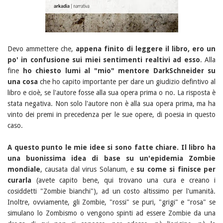
Devo ammettere che,
appena finito di leggere il libro, ero un
po' in confusione sui miei sentimenti realtivi ad esso
. Alla
fine
ho chiesto lumi al "mio" mentore DarkSchneider su
una cosa
che ho capito importante per dare un giudizio defintivo al
libro e cioè, se l'autore fosse alla sua opera prima o no. La risposta è
stata negativa. Non solo l'autore non è alla sua opera prima, ma ha
vinto dei premi in precedenza per le sue opere, di poesia in questo
caso.
A questo punto le mie idee si sono fatte chiare.
Il libro ha
una buonissima idea di base su un'epidemia Zombie
mondiale
, causata dal virus Solanum, e
su come si finisce per
curarla
(avete capito bene, qui trovano una cura e creano i
cosiddetti "Zombie bianchi"), ad un costo altissimo per l'umanità.
Inoltre, ovviamente, gli Zombie, "rossi" se puri, "grigi" e "rosa" se
simulano lo Zombismo o vengono spinti ad essere Zombie da una