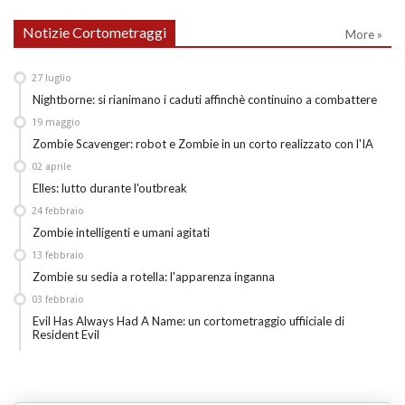
Notizie Cortometraggi
More »
27
luglio
Nightborne: si rianimano i caduti affinchè continuino a combattere
19
maggio
Zombie Scavenger: robot e Zombie in un corto realizzato con l'IA
02
aprile
Elles: lutto durante l'outbreak
24
febbraio
Zombie intelligenti e umani agitati
13
febbraio
Zombie su sedia a rotella: l'apparenza inganna
03
febbraio
Evil Has Always Had A Name: un cortometraggio uffiiciale di
Resident Evil