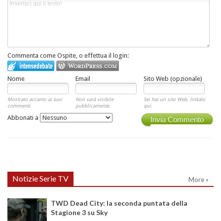
Commenta come Ospite, o effettua il login:
Nome
Email
Sito Web (opzionale)
Mostrato accanto ai tuoi
Non sarà visibile
Sei hai un sito Web, linkalo
commenti.
pubblicamente.
qui.
Abbonati a
Invia Commento
Notizie Serie TV
More »
TWD Dead City: la seconda puntata della
Stagione 3 su Sky