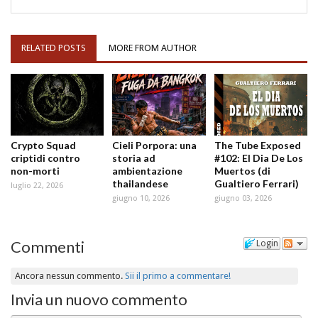
RELATED POSTS
MORE FROM AUTHOR
Crypto Squad
Cieli Porpora: una
The Tube Exposed
criptidi contro
storia ad
#102: El Dia De Los
non-morti
ambientazione
Muertos (di
thailandese
Gualtiero Ferrari)
luglio 22, 2026
giugno 10, 2026
giugno 03, 2026
Commenti
Login
Ancora nessun commento.
Sii il primo a commentare!
Invia un nuovo commento