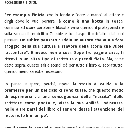
accessibilità a tutti.
Per esempio l'inizio
, che in fondo è "dare la mano" al lettore e
dirgli dove lo vuoi portare,
è come è una botta in testa
:
comincia ad usare paroloni e filosofia varia quando il protagonista è
sulla scena di un delitto Zombie e tu ti aspetti tutt'altro dai suoi
pensieri.
Ho subito pensato "Oddio un'autore che vuole fare
sfoggio della sua cultura a sfavore della storia che vuole
raccontare". E invece non è così. Dopo tre pagine circa, ti
ritrovi in un altro tipo di scrittura e prendi fiato.
Ma, come
detto sopra, questo sali e scendi c'è per tutto il libro e, soprattutto,
quando meno sarebbe necessario.
Io penso e spero, perchè, ripeto
la storia è valida e le
premesse per un bel ciclo ci sono tutte
, che
questo modo
di esprimersi sia una conseguenza della "nascita" dello
scrittore come poeta e, vista la sua abilità, indiscussa,
nelle altre parti del libro di tenere desta l'attenzione del
lettore, lo limi un po'.