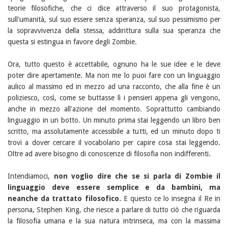
teorie filosofiche, che ci dice attraverso il suo protagonista,
sull'umanità, sul suo essere senza speranza, sul suo pessimismo per
la sopravvivenza della stessa, addirittura sulla sua speranza che
questa si estingua in favore degli Zombie.
Ora, tutto questo è accettabile, ognuno ha le sue idee e le deve
poter dire apertamente. Ma non me lo puoi fare con un linguaggio
aulico al massimo ed in mezzo ad una racconto, che alla fine è un
poliziesco, così, come se buttasse lì i pensieri appena gli vengono,
anche in mezzo all'azione del momento. Soprattutto cambiando
linguaggio in un botto. Un minuto prima stai leggendo un libro ben
scritto, ma assolutamente accessibile a tutti, ed un minuto dopo ti
trovi a dover cercare il vocabolario per capire cosa stai leggendo.
Oltre ad avere bisogno di conoscenze di filosofia non indifferenti.
Intendiamoci,
non voglio dire che se si parla di Zombie il
linguaggio deve essere semplice e da bambini, ma
neanche da trattato filosofico.
E questo ce lo insegna il Re in
persona, Stephen King, che riesce a parlare di tutto ciò che riguarda
la filosofia umana e la sua natura intrinseca, ma con la massima