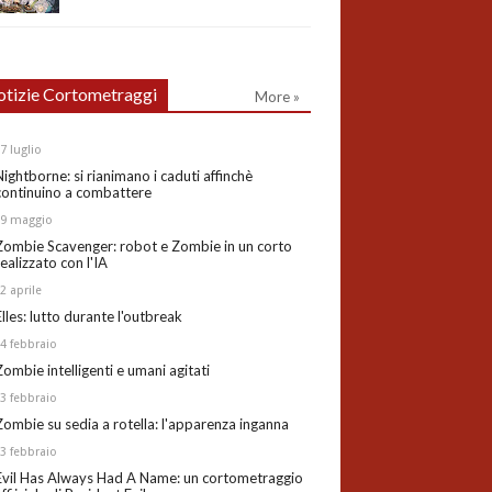
tizie Cortometraggi
More »
27
luglio
Nightborne: si rianimano i caduti affinchè
continuino a combattere
19
maggio
Zombie Scavenger: robot e Zombie in un corto
realizzato con l'IA
02
aprile
Elles: lutto durante l'outbreak
24
febbraio
Zombie intelligenti e umani agitati
13
febbraio
Zombie su sedia a rotella: l'apparenza inganna
03
febbraio
Evil Has Always Had A Name: un cortometraggio