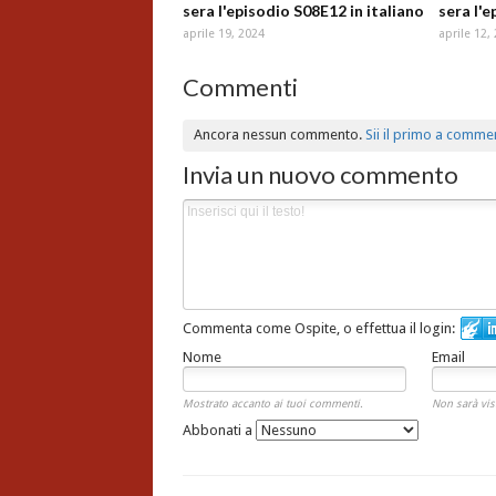
sera l'episodio S08E12 in italiano
sera l'e
aprile 19, 2024
aprile 12,
Commenti
Ancora nessun commento.
Sii il primo a comme
Invia un nuovo commento
Commenta come Ospite, o effettua il login:
Nome
Email
Mostrato accanto ai tuoi commenti.
Non sarà vis
Abbonati a