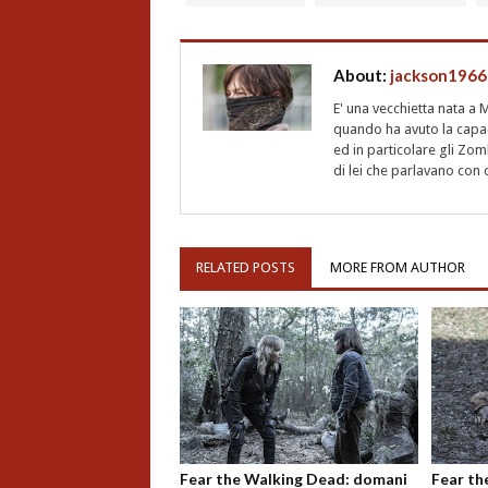
About:
jackson1966
E' una vecchietta nata a
quando ha avuto la capa
ed in particolare gli Zom
di lei che parlavano con 
RELATED POSTS
MORE FROM AUTHOR
Fear the Walking Dead: domani
Fear th