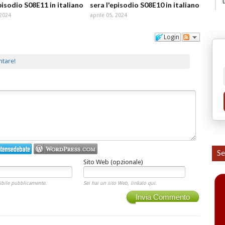
pisodio S08E11 in italiano
sera l'episodio S08E10 in italiano
 2024
aprile 05, 2024
Login
ntare!
Se
Sito Web (opzionale)
ibile pubblicamente.
Sei hai un sito Web, linkalo qui.
Invia Commento