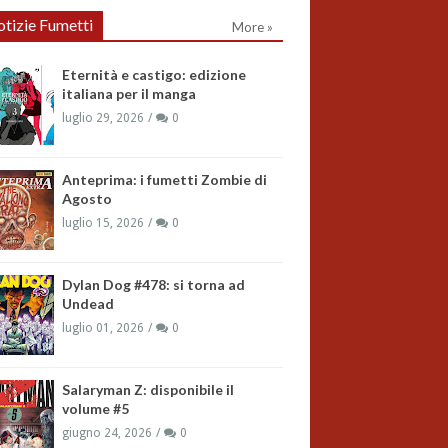
tizie Fumetti
More »
Eternità e castigo: edizione
italiana per il manga
luglio 29, 2026
0
Anteprima: i fumetti Zombie di
Agosto
luglio 15, 2026
0
Dylan Dog #478: si torna ad
Undead
luglio 01, 2026
0
Salaryman Z: disponibile il
volume #5
giugno 24, 2026
0