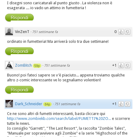
I disegni sono caricaturali al punto giusto . La violenza non è
esagerata .... io vado un attimo in fumetteria !
Rispondi
VinZenT
0
·
751 settimane fa
ordinato in fumetteria! Ma arriverà solo tra due settimane!
Rispondi
ZomBitch
+1
·
751 settimane fa
59p
Buono! poi fateci sapere se v'è piaciuto... appena troviamo qualche
altro z-comic interessante ve lo segnaliamo volentieri!
Rispondi
Dark_Schneider
+1
·
751 settimane fa
84p
Ce ne sono altri di fumetti interessanti, basta cliccare qui
http://www.zombiekb.com/search/label/FUMETTI%20ZO...
e scorrere
tutte le news.
Io consiglio "Garrett", "The Last Resort", la raccolta "Zombie Tales",
"Manuale per sopravvivere agli Zombie" e la serie "Highschool of the