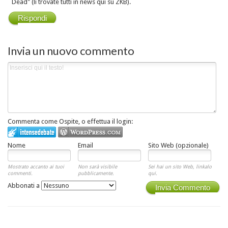
Dead" (li trovate tutti in news qui su ZKB).
Rispondi
Invia un nuovo commento
Commenta come Ospite, o effettua il login:
Nome
Email
Sito Web (opzionale)
Mostrato accanto ai tuoi
Non sarà visibile
Sei hai un sito Web, linkalo
commenti.
pubblicamente.
qui.
Abbonati a
Invia Commento