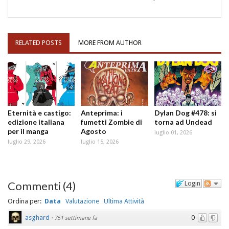
RELATED POSTS
MORE FROM AUTHOR
Eternità e castigo:
Anteprima: i
Dylan Dog #478: si
edizione italiana
fumetti Zombie di
torna ad Undead
per il manga
Agosto
luglio 01, 2026
luglio 29, 2026
luglio 15, 2026
Commenti
(
4
)
Login
Ordina per:
Data
Valutazione
Ultima Attività
asghard
0
·
751 settimane fa