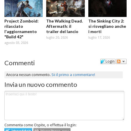
Project Zomboid:
The Walking Dead.
The Sinking City 2:
rilasciato
Aftermath: il
si risvegliano anche
l'aggiornamento
trailer del lancio
i morti
"Build 42"
luglio 20, 2026
luglio 17, 2026
agosto 03, 2026
Commenti
Login
Ancora nessun commento.
Sii il primo a commentare!
Invia un nuovo commento
Commenta come Ospite, o effettua il login: