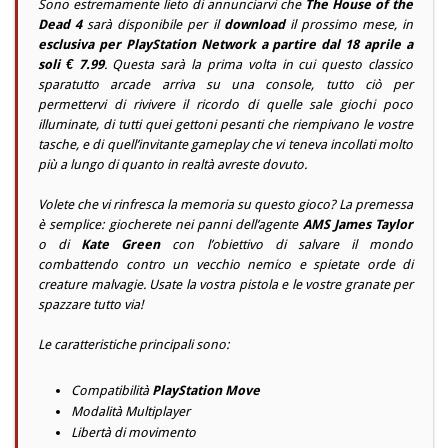
Sono estremamente lieto di annunciarvi che
The House of the
Dead 4
sarà disponibile per il
download
il prossimo mese, in
esclusiva per PlayStation Network a partire dal 18 aprile a
soli € 7.99
. Questa sarà la prima volta in cui questo classico
sparatutto arcade arriva su una console, tutto ciò per
permettervi di rivivere il ricordo di quelle sale giochi poco
illuminate, di tutti quei gettoni pesanti che riempivano le vostre
tasche, e di quell’invitante gameplay che vi teneva incollati molto
più a lungo di quanto in realtà avreste dovuto.
Volete che vi rinfresca la memoria su questo gioco? La premessa
è semplice: giocherete nei panni dell’agente
AMS James Taylor
o di
Kate Green
con l’obiettivo di salvare il mondo
combattendo contro un vecchio nemico e spietate orde di
creature malvagie. Usate la vostra pistola e le vostre granate per
spazzare tutto via!
Le caratteristiche principali sono:
Compatibilità
PlayStation Move
Modalità Multiplayer
Libertà di movimento