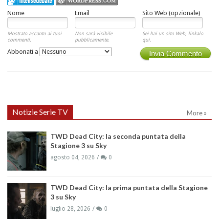
Nome
Email
Sito Web (opzionale)
Mostrato accanto ai tuoi
Non sarà visibile
Sei hai un sito Web, linkalo
commenti.
pubblicamente.
qui.
Abbonati a
Invia Commento
Notizie Serie TV
More »
TWD Dead City: la seconda puntata della
Stagione 3 su Sky
agosto 04, 2026
0
TWD Dead City: la prima puntata della Stagione
3 su Sky
luglio 28, 2026
0