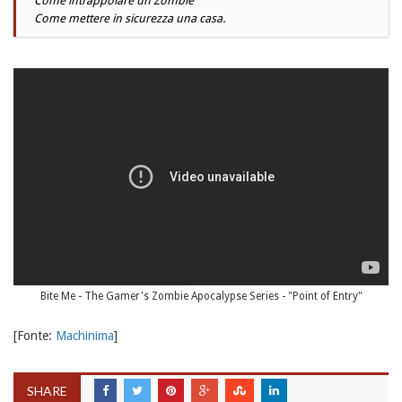
Come intrappolare un Zombie
Come mettere in sicurezza una casa.
Bite Me - The Gamer's Zombie Apocalypse Series - "Point of Entry"
[Fonte:
Machinima
]
SHARE