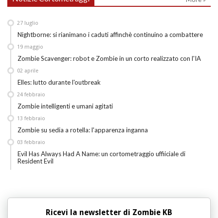
27
luglio
Nightborne: si rianimano i caduti affinchè continuino a combattere
19
maggio
Zombie Scavenger: robot e Zombie in un corto realizzato con l'IA
02
aprile
Elles: lutto durante l'outbreak
24
febbraio
Zombie intelligenti e umani agitati
13
febbraio
Zombie su sedia a rotella: l'apparenza inganna
03
febbraio
Evil Has Always Had A Name: un cortometraggio uffiiciale di
Resident Evil
Ricevi la newsletter di Zombie KB