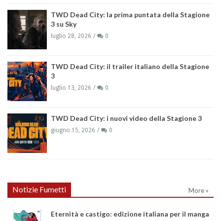
TWD Dead City: la prima puntata della Stagione
3 su Sky
luglio 28, 2026
0
TWD Dead City: il trailer italiano della Stagione
3
luglio 13, 2026
0
TWD Dead City: i nuovi video della Stagione 3
giugno 15, 2026
0
Notizie Fumetti
More »
Eternità e castigo: edizione italiana per il manga