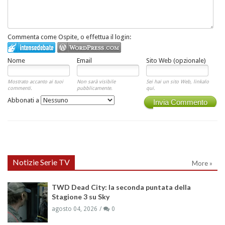
Commenta come Ospite, o effettua il login:
Nome
Email
Sito Web (opzionale)
Mostrato accanto ai tuoi
Non sarà visibile
Sei hai un sito Web, linkalo
commenti.
pubblicamente.
qui.
Abbonati a
Invia Commento
Notizie Serie TV
More »
TWD Dead City: la seconda puntata della
Stagione 3 su Sky
agosto 04, 2026
0