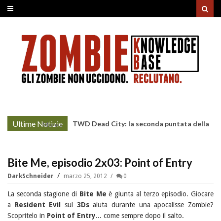
Ultime Notizie
TWD Dead City: la seconda puntata della
More »
Stagione 3 su Sky
Bite Me, episodio 2x03: Point of Entry
DarkSchneider
marzo 25, 2012
0
La seconda stagione di
Bite Me
è giunta al terzo episodio. Giocare
a
Resident Evil
sul
3Ds
aiuta durante una apocalisse Zombie?
Scopritelo in
Point of Entry
... come sempre dopo il salto.