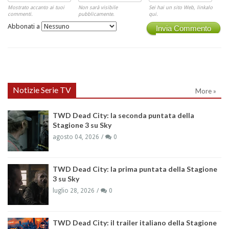
Mostrato accanto ai tuoi
Non sarà visibile
Sei hai un sito Web, linkalo
commenti.
pubblicamente.
qui.
Abbonati a
Invia Commento
Notizie Serie TV
More »
TWD Dead City: la seconda puntata della
Stagione 3 su Sky
agosto 04, 2026
0
TWD Dead City: la prima puntata della Stagione
3 su Sky
luglio 28, 2026
0
TWD Dead City: il trailer italiano della Stagione