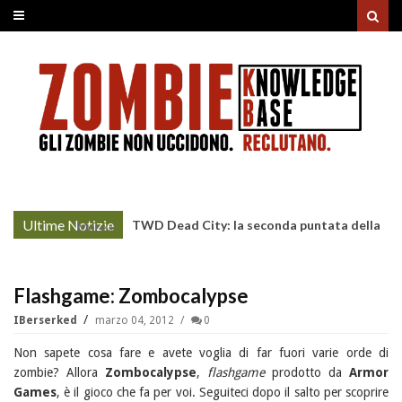
Ultime Notizie
TWD Dead City: la seconda puntata della
More »
Stagione 3 su Sky
Flashgame: Zombocalypse
IBerserked
marzo 04, 2012
0
Non sapete cosa fare e avete voglia di far fuori varie orde di
zombie? Allora
Zombocalypse
,
flashgame
prodotto da
Armor
Games
, è il gioco che fa per voi. Seguiteci dopo il salto per scoprire