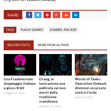
SHARE
TAGS
FLASH GAMES
ZOMBIE ARCADE
RELATED POSTS
MORE FROM AUTHOR
Lisa Frankenstein:
Draug, in
World of Tanks:
doppiaggio italiano
lavorazione una
Operation Undead,
e gioco 8-bit
pellicola sui non-
divisioni corazzate
morti della
contro l'orda
maggio 30, 2024
tradizione
aprile 10, 2015
scandinava
gennaio 27, 2016