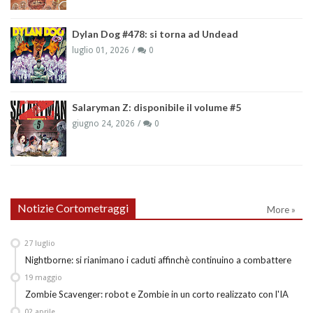
Dylan Dog #478: si torna ad Undead
luglio 01, 2026
0
Salaryman Z: disponibile il volume #5
giugno 24, 2026
0
Notizie Cortometraggi
More »
27
luglio
Nightborne: si rianimano i caduti affinchè continuino a combattere
19
maggio
Zombie Scavenger: robot e Zombie in un corto realizzato con l'IA
02
aprile