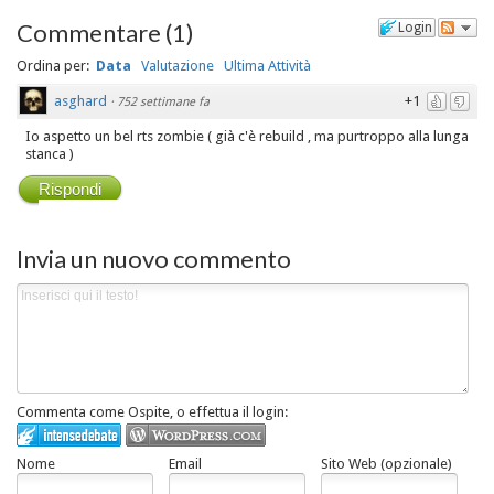
Commentare
(
1
)
Login
Ordina per:
Data
Valutazione
Ultima Attività
asghard
+1
·
752 settimane fa
Io aspetto un bel rts zombie ( già c'è rebuild , ma purtroppo alla lunga
stanca )
Rispondi
Invia un nuovo commento
Commenta come Ospite, o effettua il login:
Nome
Email
Sito Web (opzionale)