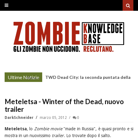
Ultime Notizie
TWD Dead City: la seconda puntata della
More »
Stagione 3 su Sky
Meteletsa - Winter of the Dead, nuovo
trailer
DarkSchneider
marzo 05, 2012
0
Meteletsa
, lo
Zombie movie
"made in Russia", è quasi pronto e si
mostra in un nuovissimo
trailer
. Lo trovate dopo il salto.