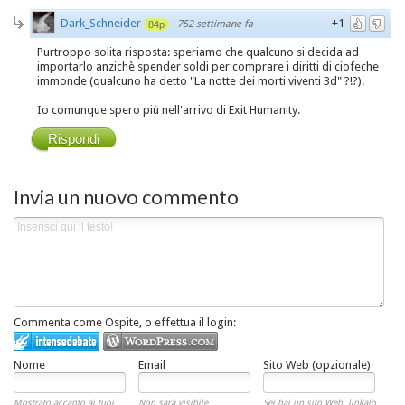
Dark_Schneider
+1
·
752 settimane fa
84p
Purtroppo solita risposta: speriamo che qualcuno si decida ad
importarlo anzichè spender soldi per comprare i diritti di ciofeche
immonde (qualcuno ha detto "La notte dei morti viventi 3d" ?!?).
Io comunque spero più nell'arrivo di Exit Humanity.
Rispondi
Invia un nuovo commento
Commenta come Ospite, o effettua il login:
Nome
Email
Sito Web (opzionale)
Mostrato accanto ai tuoi
Non sarà visibile
Sei hai un sito Web, linkalo