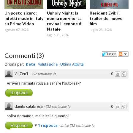
Un posto sicuro:
Unholy Night: la
Resident Evil: il
infetti made in Italy
nonna non-morta
trailer del nuovo
su Prime Video
rovina il cenone di
film
Natale
agosto 07, 2026
luglio 23, 2026
luglio 31, 2026
Commenti
(
3
)
Login
Ordina per:
Data
Valutazione
Ultima Attività
VinZenT
0
·
752 settimane fa
Arriverà l'armata rossa a sanare l'outbreak?
Rispondi
danilo calabrese
0
·
752 settimane fa
solita domanda, ma in italia quando?
Rispondi
1 risposta
·
attivo 752 settimane fa