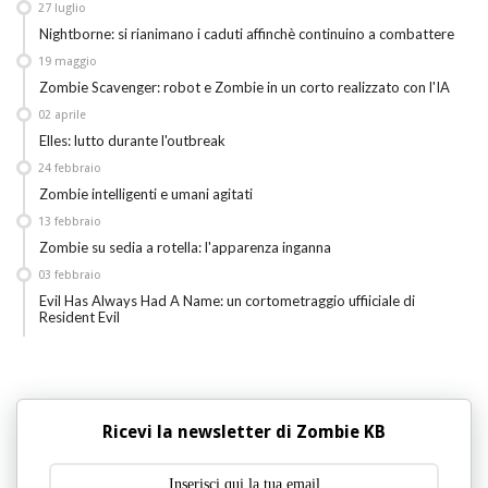
27
luglio
Nightborne: si rianimano i caduti affinchè continuino a combattere
19
maggio
Zombie Scavenger: robot e Zombie in un corto realizzato con l'IA
02
aprile
Elles: lutto durante l'outbreak
24
febbraio
Zombie intelligenti e umani agitati
13
febbraio
Zombie su sedia a rotella: l'apparenza inganna
03
febbraio
Evil Has Always Had A Name: un cortometraggio uffiiciale di
Resident Evil
Ricevi la newsletter di Zombie KB