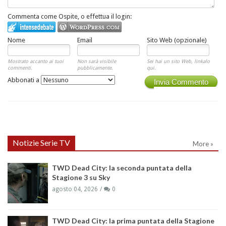
Commenta come Ospite, o effettua il login:
Nome
Email
Sito Web (opzionale)
Mostrato accanto ai tuoi
Non sarà visibile
Sei hai un sito Web, linkalo
commenti.
pubblicamente.
qui.
Abbonati a
Invia Commento
Notizie Serie TV
More »
TWD Dead City: la seconda puntata della
Stagione 3 su Sky
agosto 04, 2026
0
TWD Dead City: la prima puntata della Stagione