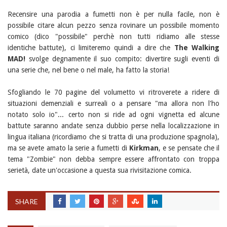
Recensire una parodia a fumetti non è per nulla facile, non è
possibile citare alcun pezzo senza rovinare un possibile momento
comico (dico "possibile" perchè non tutti ridiamo alle stesse
identiche battute), ci limiteremo quindi a dire che
The Walking
MAD!
svolge degnamente il suo compito: divertire sugli eventi di
una serie che, nel bene o nel male, ha fatto la storia!
Sfogliando le 70 pagine del volumetto vi ritroverete a ridere di
situazioni demenziali e surreali o a pensare "ma allora non l'ho
notato solo io"... certo non si ride ad ogni vignetta ed alcune
battute saranno andate senza dubbio perse nella localizzazione in
lingua italiana (ricordiamo che si tratta di una produzione spagnola),
ma se avete amato la serie a fumetti di
Kirkman
, e se pensate che il
tema "Zombie" non debba sempre essere affrontato con troppa
serietà, date un'occasione a questa sua rivisitazione comica.
SHARE