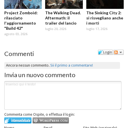
Project Zomboid:
The Walking Dead.
The Sinking City 2:
rilasciato
Aftermath: il
si risvegliano anche
l'aggiornamento
trailer del lancio
i morti
"Build 42"
luglio 20, 2026
luglio 17, 2026
agosto 03, 2026
Commenti
Login
Ancora nessun commento.
Sii il primo a commentare!
Invia un nuovo commento
Commenta come Ospite, o effettua il login:
Nome
Email
Sito Web (opzionale)