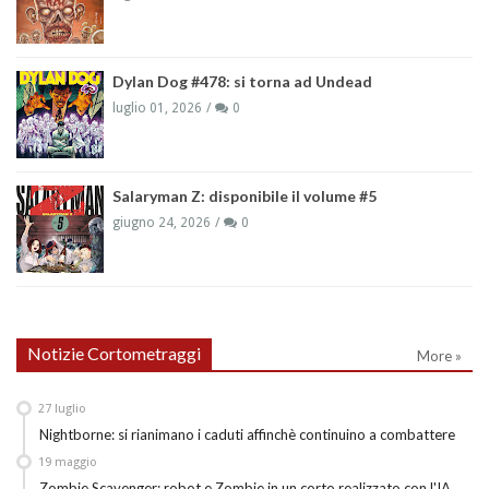
Dylan Dog #478: si torna ad Undead
luglio 01, 2026
0
Salaryman Z: disponibile il volume #5
giugno 24, 2026
0
Notizie Cortometraggi
More »
27
luglio
Nightborne: si rianimano i caduti affinchè continuino a combattere
19
maggio
Zombie Scavenger: robot e Zombie in un corto realizzato con l'IA