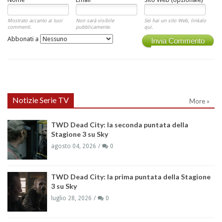
Mostrato accanto ai tuoi
Non sarà visibile
Sei hai un sito Web, linkalo
commenti.
pubblicamente.
qui.
Abbonati a
Invia Commento
Notizie Serie TV
More »
TWD Dead City: la seconda puntata della
Stagione 3 su Sky
agosto 04, 2026
0
TWD Dead City: la prima puntata della Stagione
3 su Sky
luglio 28, 2026
0