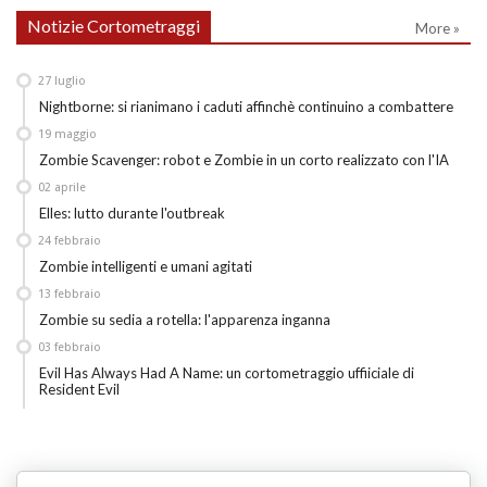
Notizie Cortometraggi
More »
27
luglio
Nightborne: si rianimano i caduti affinchè continuino a combattere
19
maggio
Zombie Scavenger: robot e Zombie in un corto realizzato con l'IA
02
aprile
Elles: lutto durante l'outbreak
24
febbraio
Zombie intelligenti e umani agitati
13
febbraio
Zombie su sedia a rotella: l'apparenza inganna
03
febbraio
Evil Has Always Had A Name: un cortometraggio uffiiciale di
Resident Evil