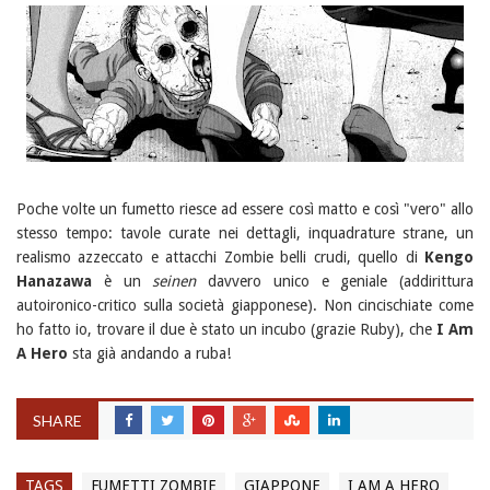
Poche volte un fumetto riesce ad essere così matto e così "vero" allo
stesso tempo: tavole curate nei dettagli, inquadrature strane, un
realismo azzeccato e attacchi Zombie belli crudi, quello di
Kengo
Hanazawa
è un
seinen
davvero unico e geniale (addirittura
autoironico-critico sulla società giapponese). Non cincischiate come
ho fatto io, trovare il due è stato un incubo (grazie Ruby), che
I Am
A Hero
sta già andando a ruba!
SHARE
TAGS
FUMETTI ZOMBIE
GIAPPONE
I AM A HERO