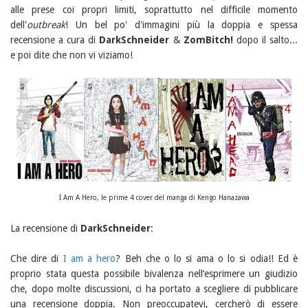
alle prese coi propri limiti, soprattutto nel difficile momento
dell'
outbreak
! Un bel po' d'immagini più la doppia e spessa
recensione a cura di
DarkSchneider
&
ZomBitch!
dopo il salto...
e poi dite che non vi viziamo!
I Am A Hero, le prime 4 cover del manga di Kengo Hanazawa
La recensione di
DarkSchneider
:
Che dire di
I am a hero
? Beh che o lo si ama o lo si odia!! Ed è
proprio stata questa possibile bivalenza nell’esprimere un giudizio
che, dopo molte discussioni, ci ha portato a scegliere di pubblicare
una recensione doppia. Non preoccupatevi, cercherò di essere