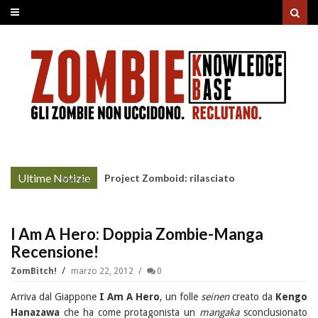
Ultime Notizie
Unholy Night: la nonna non-morta rovina il
More »
cenone di Natale
I Am A Hero: Doppia Zombie-Manga
Recensione!
ZomBitch!
marzo 22, 2012
0
Arriva dal Giappone
I Am A Hero
, un folle
seinen
creato da
Kengo
Hanazawa
che ha come protagonista un
mangaka
sconclusionato