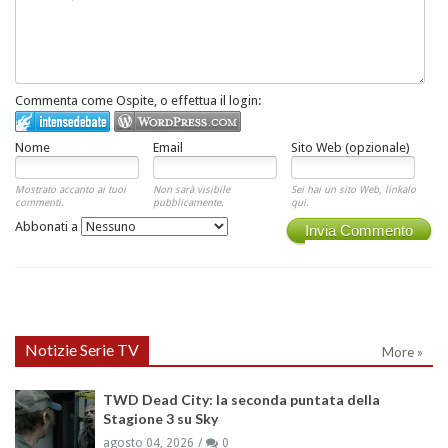
Commenta come Ospite, o effettua il login:
Nome
Email
Sito Web (opzionale)
Mostrato accanto ai tuoi
Non sarà visibile
Sei hai un sito Web, linkalo
commenti.
pubblicamente.
qui.
Abbonati a
Invia Commento
Notizie Serie TV
More »
TWD Dead City: la seconda puntata della
Stagione 3 su Sky
agosto 04, 2026
0