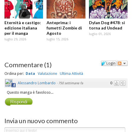
Eternità e castigo:
Anteprima: i
Dylan Dog #478: si
edizione italiana
fumetti Zombie di
torna ad Undead
per il manga
Agosto
luglio 01, 2026
luglio 29, 2026
luglio 15, 2026
Commentare
(
1
)
Login
Ordina per:
Data
Valutazione
Ultima Attività
Alessandro Lombardo
0
·
750 settimane fa
Questo manga è favoloso...
Rispondi
Invia un nuovo commento